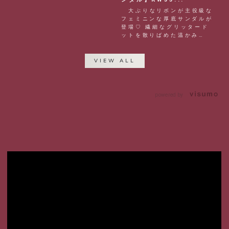
大ぶりなリボンが主役級な
フェミニンな厚底サンダルが
登場♡ 繊細なグリッタード
ットを散りばめた温かみ
の...
VIEW ALL
powered by