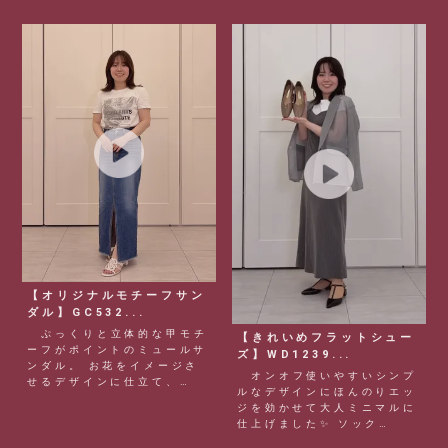
【オリジナルモチーフサン
ダル】GC532...
ぷっくりと立体的な甲モチ
【きれいめフラットシュー
ーフがポイントのミュールサ
ズ】WD1239...
ンダル。 お花をイメージさ
オンオフ使いやすいシンプ
せるデザインに仕立て、
ルなデザインにほんのりエッ
オ...
ジを効かせて大人ミニマルに
仕上げました✨ ソック
ス...