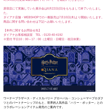
原宿店にて実施していた展示会は6月22日(日)をもちまして終了いたしまし
た。
ダイアナ店舗・WEBSHOPでの一般販売は7月10日(木)より開始いたします。
商品に関する問い合わせは下記へお願いいたします。
【本件に関するお問合せ先】
ダイアナお客様相談室 TEL：0120‐40‐4192
※受付 平日10：00～17：00（土曜日・日曜日・祝日休業）
ワーナーブラザース・ディスカバリー グローバル・コンシューマープロダク
ツとのパートナーシップのもと、世界的人気作品「ハリー・ポッター」との
コラボレーションアイテム発売のご案内です。