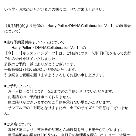
いち早くお求めいただけるこの機会に、ぜひご来店ください。
【6月6日(金)より開催の「Harry Potter×DIANA Collaboration Vol.1」の展示会
について】
■先行予約受付終了アイテムについて
「Harry Potter × DIANA Collaboration Vol.1」の
【傘】、【キッズレインブーツ】は、ご好評につき、6月8日(日)をもって先行
予約の受付を終了いたしました。
多数のご予約、誠にありがとうございます。
一般販売は7月10日(木)より開始いたします。
引き続きご愛顧を賜りますようよろしくお願い申し上げます。
■ご予約について
・お一人様一会計につき、5点までのご予約とさせていただきます。
・お電話でのご予約は承っておりません。
・数に限りがございますのでご予約を承れない場合がございます。
・サンプルでのご対応となりますため、全てのサイズのご用意はございませ
ん。
■ご来店について
・混雑状況により、整理券の配布と入場規制を設ける場合がございます。
・整理券配布の場合は10:15から、当日分の整理券を配布いたします。近隣の