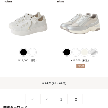
￥17,600
（税込）
￥16,500
（税込）
全
44件
(41～44件)
|<
<
1
2
関連キーワード