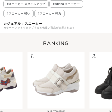
#スニーカー スタイルアップ
#+diana スニーカー
#スニーカー 軽い
#スニーカー 弾力
カジュアル：スニーカー
カラーパレットをタップすると色違い商品が表示されます
RANKING
￥18,700 (税込)
￥2
込)