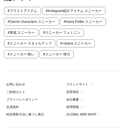
#プラス１アイテム
#Instagram紹介アイテム スニーカー
#Sanrio characters スニーカー
#Harry Potter スニーカー
#厚底 スニーカー
#スニーカー フェミニン
#スニーカー スタイルアップ
#+diana スニーカー
#スニーカー 軽い
#スニーカー 弾力
ブランドサイト
お問い合わせ
品質保証
ご利用ガイド
会社概要
プライバシーポリシー
採用情報
会員規約
GLOBAL WEB SHOP
特定商取引法に基づく表記