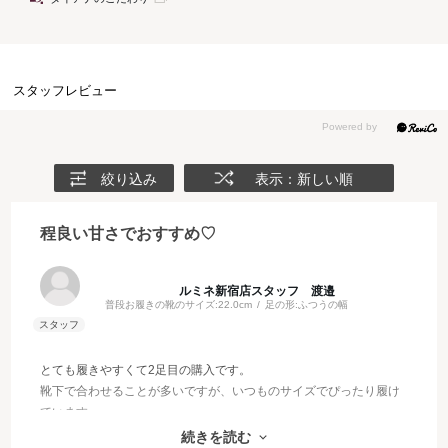
スタッフレビュー
絞り込み
表示：新しい順
程良い甘さでおすすめ♡
ルミネ新宿店スタッフ 渡邉
普段お履きの靴のサイズ:
22.0cm
足の形:
ふつうの幅
とても履きやすくて2足目の購入です。
靴下で合わせることが多いですが、いつものサイズでぴったり履け
ています。
ソールも軽くて1日中履いていても疲れません。
続きを読む