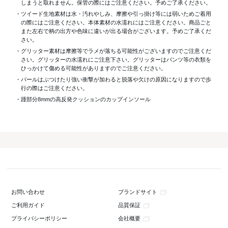
しまうと取れません。保管の際にはご注意ください。予めご了承ください。
・ツイード生地素材は水・汚れやしみ、摩擦や引っ掛け等には弱いためご着用
の際にはご注意ください。本体素材の水濡れにはご注意ください。商品ごと
また左右で柄の出方や色味に違いが出る場合がございます。予めご了承くだ
さい。
・グリッター素材は摩擦等でラメが落ちる可能性がございますのでご注意くだ
さい。グリッターの水濡れにご注意下さい。グリッターはパンツ等の衣類を
ひっかけて傷める可能性がありますのでご注意ください。
・パールはぶつけたり強い衝撃が加わると脱落や欠けの原因になりますので歩
行の際はご注意ください。
・踵部分8mmの高反発クッションのカップインソール
ブランドサイト
お問い合わせ
品質保証
ご利用ガイド
会社概要
プライバシーポリシー