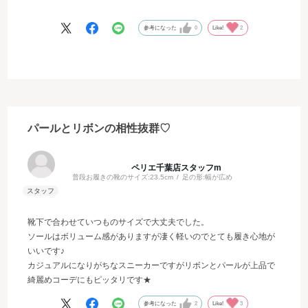
パールがアクセントになり、フェミニンコーデにもおすすめです。
参考になった
0
Like!
2
パールとリボンの相性抜群♡
ペリエ千葉店スタッフm
普段お履きの靴のサイズ:
23.5cm
足の形:
幅が広め
靴下で合わせていつものサイズで大丈夫でした。
ソールはボリューム感がありますが凄く軽いのでとても履き心地が
いいです♪
カジュアルになりがちなスニーカーですがリボンとパールが上品で
綺麗めコーデにもピッタリです★
参考になった
2
Like!
3