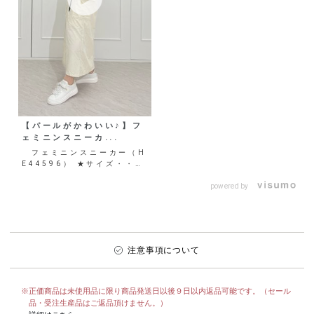
【パールがかわいい♪】フ
ェミニンスニーカ...
フェミニンスニーカー（H
E44596） ★サイズ・・・
21.5～25.5cm ★ヒール
の高さ・・・4...
powered by
注意事項について
※正価商品は未使用品に限り商品発送日以後９日以内返品可能です。（セール
品・受注生産品はご返品頂けません。）