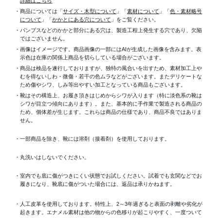
詳細はこちら
・商品については「
サイズ・木型について
」「
素材について
」「
色・素材略号
について
」「
かかとにある穴について
」をご覧ください。
・パンプスなどのかかと部分にある穴は、製造工程上発生する穴であり、欠陥
ではございません。
・画像はイメージです。商品画像の一部にはAIが生成した画像を含みます。表
示色は在庫の関係上商品を切らしている場合がございます。
・商品は検品を遂行しておりますが、独特の風合いを出すため、素材加工上
むを得ないしわ・微傷・若干の色ムラなどがございます。またデリケートな
ため傷やシワ、しみ等出やすい加工となっている商品もございます。
・靴はその構造上、お履き頂きはじめからシワが入ります（特に淡色系の靴は
シワが目立つ傾向にあります）。また、基本的に手作業で製造される商品の
ため、個体差が生じます。これらは商品の仕様であり、商品不良ではありま
せん。
・一部商品を除き、靴には溶剤（接着剤）を使用しております。
・丸洗いはしないでください。
・室内でも底に傷がつきにくい状態でお試しください。試着でも玄関などでお
履きになり、靴底に傷がついた場合には、返品は承りかねます。
・人工皮革を使用しております。特性上、2～3年過ぎると表面の剥離や劣化が
起きます。エナメル素材は他の物からの色移りが起こりやすく、一度ついて