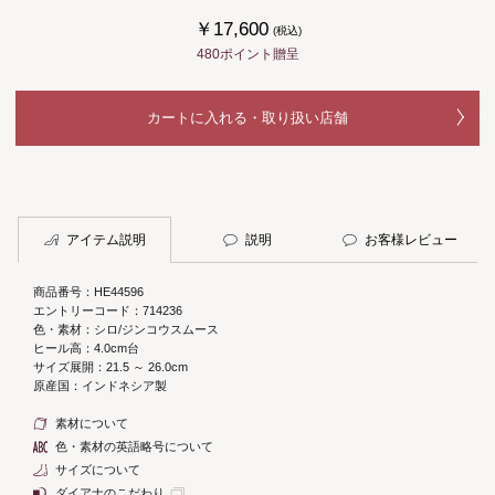
￥17,600
(税込)
480ポイント贈呈
カートに入れる・取り扱い店舗
アイテム説明
説明
お客様レビュー
商品番号：HE44596
エントリーコード：714236
色・素材：シロ/ジンコウスムース
ヒール高：4.0cm台
サイズ展開：21.5 ～ 26.0cm
原産国：インドネシア製
素材について
色・素材の英語略号について
サイズについて
ダイアナのこだわり