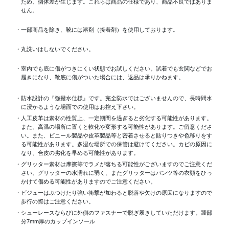
ため、個体差が生じます。これらは商品の仕様であり、商品不良ではありま
せん。
・一部商品を除き、靴には溶剤（接着剤）を使用しております。
・丸洗いはしないでください。
・室内でも底に傷がつきにくい状態でお試しください。試着でも玄関などでお
履きになり、靴底に傷がついた場合には、返品は承りかねます。
・防水設計の『強撥水仕様』です。完全防水ではございませんので、長時間水
に浸かるような場面での使用はお控え下さい。
・人工皮革は素材の性質上、一定期間を過ぎると劣化する可能性があります。
また、高温の場所に置くと軟化や変形する可能性があります。ご留意くださ
い。また、ビニール製品や皮革製品等と密着させると貼りつきや色移りをす
る可能性があります。多湿な場所での保管は避けてください。カビの原因に
なり、合皮の劣化を早める可能性があります。
・グリッター素材は摩擦等でラメが落ちる可能性がございますのでご注意くだ
さい。グリッターの水濡れに弱く、またグリッターはパンツ等の衣類をひっ
かけて傷める可能性がありますのでご注意ください。
・ビジューはぶつけたり強い衝撃が加わると脱落や欠けの原因になりますので
歩行の際はご注意ください。
・シューレースならびに外側のファスナーで脱ぎ履きしていただけます。踵部
分7mm厚のカップインソール