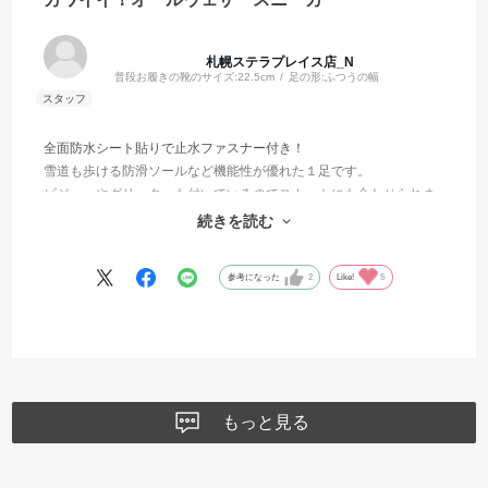
札幌ステラプレイス店_N
普段お履きの靴のサイズ:
22.5cm
足の形:
ふつうの幅
全面防水シート貼りで止水ファスナー付き！
雪道も歩ける防滑ソールなど機能性が優れた１足です。
ビジューやグリッターも付いているのでスカートにも合わせられま
す♡
続きを読む
サイズはいつものサイズ感で大丈夫です！
参考になった
2
Like!
5
もっと見る