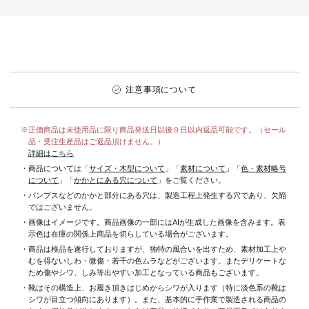
注意事項について
※正価商品は未使用品に限り商品発送日以後９日以内返品可能です。（セール
品・受注生産品はご返品頂けません。）
詳細はこちら
・商品については「
サイズ・木型について
」「
素材について
」「
色・素材略号
について
」「
かかとにある穴について
」をご覧ください。
・パンプスなどのかかと部分にある穴は、製造工程上発生する穴であり、欠陥
ではございません。
・画像はイメージです。商品画像の一部にはAIが生成した画像を含みます。表
示色は在庫の関係上商品を切らしている場合がございます。
・商品は検品を遂行しておりますが、独特の風合いを出すため、素材加工上
むを得ないしわ・微傷・若干の色ムラなどがございます。またデリケートな
ため傷やシワ、しみ等出やすい加工となっている商品もございます。
・靴はその構造上、お履き頂きはじめからシワが入ります（特に淡色系の靴は
シワが目立つ傾向にあります）。また、基本的に手作業で製造される商品の