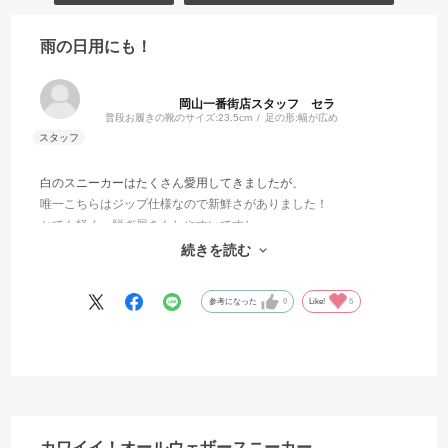
雨の日用にも！
岡山一番街店スタッフ セラ
普段お履きの靴のサイズ:
23.5cm
足の形:
幅が広め
白のスニーカーはたくさん愛用してきましたが、
唯一こちらはジップ仕様なので新鮮さがありました！
とても軽く、脱ぎ履きもしやすいですし、
雨でも履ける素材なのはお出かけや旅行にも適していて
続きを読む
本当に嬉しいポイントです！
参考になった
0
Like!
5
カワイイ！オールウェザースニーカー