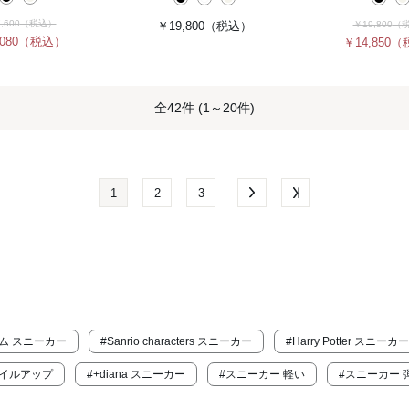
,600
（税込）
￥19,800
（税込）
￥19,800
（
080
（税込）
￥14,850
（
全42件 (1～20件)
1
2
3
イテム スニーカー
#Sanrio characters スニーカー
#Harry Potter スニーカー
タイルアップ
#+diana スニーカー
#スニーカー 軽い
#スニーカー 