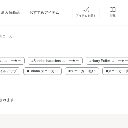
新入荷商品
おすすめアイテム
アイテムを探す
特集
スニーカー
イテム スニーカー
#Sanrio characters スニーカー
#Harry Potter スニーカー
タイルアップ
#+diana スニーカー
#スニーカー 軽い
#スニーカー 
されます