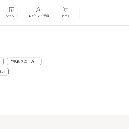
ショップ
ログイン・登録
カート
#厚底 スニーカー
弾力