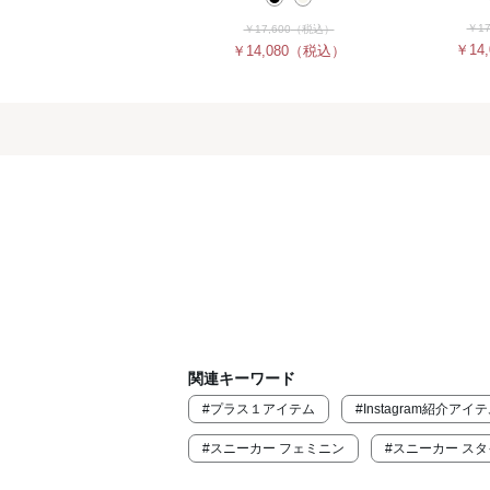
￥17
￥17,600
（税込）
￥14,
￥14,080
（税込）
関連キーワード
#プラス１アイテム
#Instagram紹介ア
#スニーカー フェミニン
#スニーカー ス