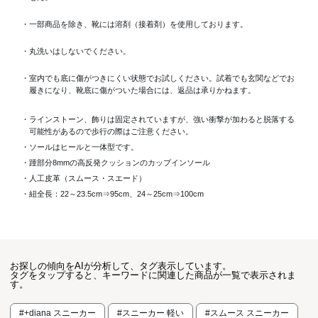
・一部商品を除き、靴には溶剤（接着剤）を使用しております。
・丸洗いはしないでください。
・室内でも底に傷がつきにくい状態でお試しください。試着でも玄関などでお
履きになり、靴底に傷がついた場合には、返品は承りかねます。
・ラインストーン、飾りは固定されていますが、強い衝撃が加わると脱落する
可能性があるので歩行の際はご注意ください。
・ソールはヒールと一体型です。
・踵部分8mmの高反発クッションのカップインソール
・人工皮革（スムース・スエード）
・紐全長：22～23.5cm⇒95cm、24～25cm⇒100cm
お探しの傾向をAIが分析して、タグ表示しています。
タグをタップすると、キーワードに関連した商品が一覧で表示されま
す。
#+diana スニーカー
#スニーカー 軽い
#スムース スニーカー