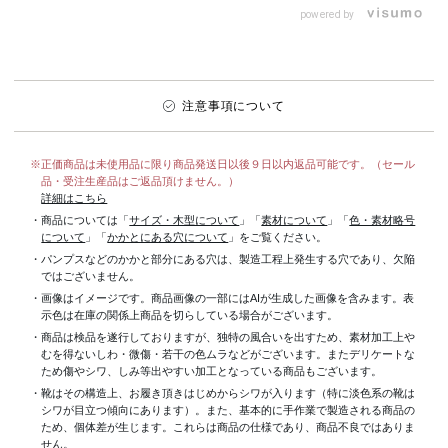
シューズ✨ スニーカーの
powered by
履...
注意事項について
※正価商品は未使用品に限り商品発送日以後９日以内返品可能です。（セール
品・受注生産品はご返品頂けません。）
詳細はこちら
・商品については「
サイズ・木型について
」「
素材について
」「
色・素材略号
について
」「
かかとにある穴について
」をご覧ください。
・パンプスなどのかかと部分にある穴は、製造工程上発生する穴であり、欠陥
ではございません。
・画像はイメージです。商品画像の一部にはAIが生成した画像を含みます。表
示色は在庫の関係上商品を切らしている場合がございます。
・商品は検品を遂行しておりますが、独特の風合いを出すため、素材加工上
むを得ないしわ・微傷・若干の色ムラなどがございます。またデリケートな
ため傷やシワ、しみ等出やすい加工となっている商品もございます。
・靴はその構造上、お履き頂きはじめからシワが入ります（特に淡色系の靴は
シワが目立つ傾向にあります）。また、基本的に手作業で製造される商品の
ため、個体差が生じます。これらは商品の仕様であり、商品不良ではありま
せん。