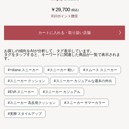
￥29,700
(税込)
810ポイント贈呈
カートに入れる・取り扱い店舗
お探しの傾向をAIが分析して、タグ表示しています。
タグをタップすると、キーワードに関連した商品が一覧で表示されま
す。
#+diana スニーカー
#スニーカー 軽い
#スムース スニーカー
#スニーカー クッション
#スニーカー カジュアルな週末の外出
#EVA スニーカー
#スニーカー カジュアル
#スニーカー 高反発クッション
#スニーカー サマーカラー
#美脚 スタイルアップ