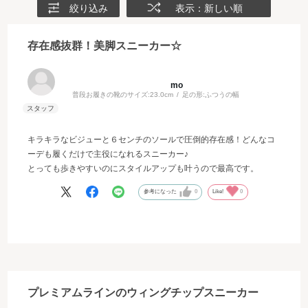
絞り込み
表示：新しい順
存在感抜群！美脚スニーカー☆
mo
普段お履きの靴のサイズ:
23.0cm
足の形:
ふつうの幅
キラキラなビジューと６センチのソールで圧倒的存在感！どんなコ
ーデも履くだけで主役になれるスニーカー♪
とっても歩きやすいのにスタイルアップも叶うので最高です。
参考になった
0
Like!
0
プレミアムラインのウィングチップスニーカー