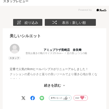
スタッフレビュー
絞り込み
表示：新しい順
美しいシルエット
アミュプラザ長崎店 奈良﨑
普段お履きの靴のサイズ:
25.0cm～
足の形:
ふつうの幅
定番で人気の9cmヒールパンプスがリニューアルしました！
クッションの柔らかさと返りの良いソールでより履き心地が良くな
りました。
9cmヒールはシルエットをさらに綺麗に見せてくれて、かっこよく
続きを読む
かつエレガントに履いていただけます♡
参考になった
0
Like!
7