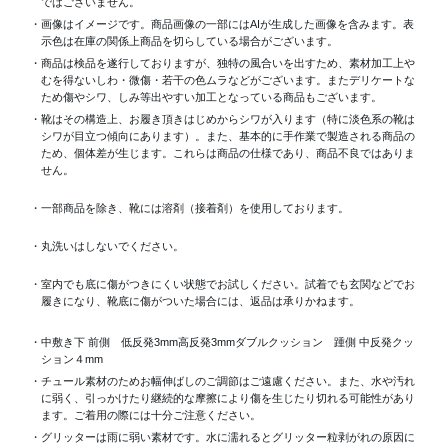
ではございません。
・画像はイメージです。商品画像の一部にはAIが生成した画像を含みます。表
示色は在庫の関係上商品を切らしている場合がございます。
・商品は検品を遂行しておりますが、独特の風合いを出すため、素材加工上
むを得ないしわ・微傷・若干の色ムラなどがございます。またデリケートな
ため傷やシワ、しみ等出やすい加工となっている商品もございます。
・靴はその構造上、お履き頂きはじめからシワが入ります（特に淡色系の靴は
シワが目立つ傾向にあります）。また、基本的に手作業で製造される商品の
ため、個体差が生じます。これらは商品の仕様であり、商品不良ではありま
せん。
・一部商品を除き、靴には溶剤（接着剤）を使用しております。
・丸洗いはしないでください。
・室内でも底に傷がつきにくい状態でお試しください。試着でも玄関などでお
履きになり、靴底に傷がついた場合には、返品は承りかねます。
・中敷き下 前側 低反発3mm高反発3mmダブルクッション 踵側 中反発クッ
ション４mm
・チュール素材のためお幅伸ばしのご調節はご遠慮ください。また、水や汚れ
に弱く、引っかけたり継続的な摩擦により傷を生じたり切れる可能性があり
ます。ご着用の際には十分ご注意ください。
・グリッターは雨に弱い素材です。水に濡れるとグリッター粒剥がれの原因に