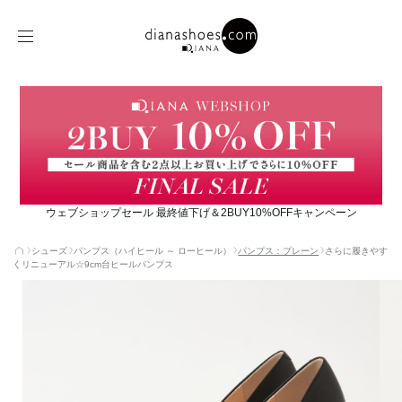
ウェブショップセール 最終値下げ＆2BUY10%OFFキャンペーン
シューズ
パンプス（ハイヒール ～ ローヒール）
パンプス：プレーン
さらに履きやす
くリニューアル☆9cm台ヒールパンプス