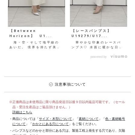
【Between
【レースパンプス】
Horizon】 U1...
U19279/U17...
海・空・そして地平線の
華やかな印象のレースパ
あいだ。 境界を持たず美し
ンプス♡ 水面に暖かな日差
く移り変わる自然とその間を
しが差し込んだようなアイテ
流れる時間をグラデーショ
ムは、身に付けるだけで優
powered by
ン...
美...
注意事項について
※正価商品は未使用品に限り商品発送日以後９日以内返品可能です。（セール
品・受注生産品はご返品頂けません。）
詳細はこちら
・商品については「
サイズ・木型について
」「
素材について
」「
色・素材略号
について
」「
かかとにある穴について
」をご覧ください。
・パンプスなどのかかと部分にある穴は、製造工程上発生する穴であり、欠陥