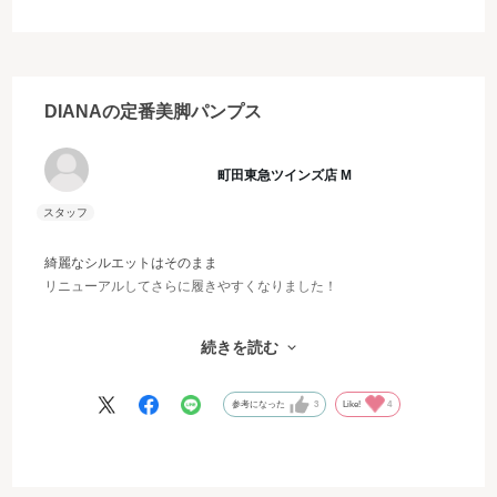
DIANAの定番美脚パンプス
町田東急ツインズ店 M
綺麗なシルエットはそのまま
リニューアルしてさらに履きやすくなりました！
クッションに弾力があるので潰れることなくハイヒール特有の足裏
続きを読む
の負担を軽減してくれます。
足先のホールド感も良くなり普段のサイズで安心して履いていただ
けます。
参考になった
3
Like!
4