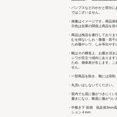
・パンプスなどのかかと部分に
ではございません。
・画像はイメージです。商品画
示色は在庫の関係上商品を切
・商品は検品を遂行しておりま
むを得ないしわ・微傷・若干
ため傷やシワ、しみ等出やす
・靴はその構造上、お履き頂き
シワが目立つ傾向にあります
ため、個体差が生じます。こ
せん。
・一部商品を除き、靴には溶剤
・丸洗いはしないでください。
・室内でも底に傷がつきにくい
履きになり、靴底に傷がつい
・中敷き下 前側 低反発3mm
ション４mm