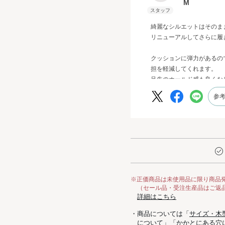
M
綺麗なシルエットはそのま
リニューアルしてさらに履
クッションに弾力があるの
担を軽減してくれます。
足先のホールド感も良くな
す。
参
※正価商品は未使用品に限り商品
（セール品・受注生産品はご返
詳細はこちら
・商品については「
サイズ・木
について
」「
かかとにある穴