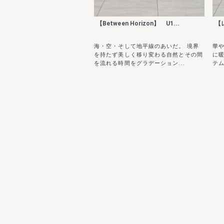
【Between Horizon】 U1...
【レ
海・空・そして地平線のあいだ。 境界
華
を持たず美しく移り変わる自然とその間
に
を流れる時間をグラデーション...
テム