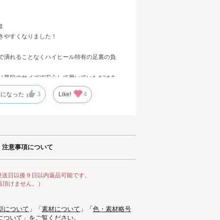
ま
きやすくなりました！
で潰れることなくハイヒール特有の足裏の負
り普段のサイズで安心して履いていただけま
考になった
3
Like!
4
注意事項について
発送日以後９日以内返品可能です。
品頂けません。）
型について
」「
素材について
」「
色・素材略号
について
」をご覧ください。