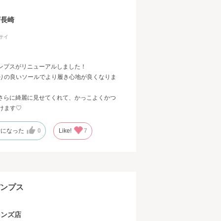
ザ長崎
サイ
パンプスがリニューアルしました！
りの良いソールでより履き心地が良くなりま
をさらに綺麗に見せてくれて、かっこよくかつ
けます♡
考になった
0
Like!
7
パンプス
インズ店