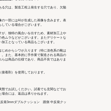
ある穴は、製造工程上発生する穴であり、欠陥
像の一部にはAIが生成した画像を含みます。表
らしている場合がございます。
すが、独特の風合いを出すため、素材加工上
の色ムラなどがございます。またデリケートな
い加工となっている商品もございます。
はじめからシワが入ります（特に淡色系の靴は
）。また、基本的に手作業で製造される商品の
れらは商品の仕様であり、商品不良ではありま
（接着剤）を使用しております。
状態でお試しください。試着でも玄関などでお
た場合には、返品は承りかねます。
高反発3mmダブルクッション 踵側 中反発クッ