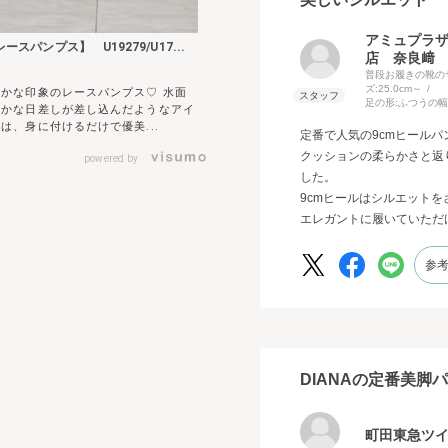
アミュプラ
ースパンプス】 U19279/U17...
店 奈良﨑
普段お履きの靴の
ズ:
25.0cm～
やかな印象のレースパンプス♡ 水面
足の形:
ふつうの幅
暖かな日差しが差し込んだようなアイ
は、身に付けるだけで優美...
定番で人気の9cmヒール
クッションの柔らかさと返
powered by
した。
9cmヒールはシルエット
エレガントに履いていただ
参
DIANAの定番美脚
町田東急ツ