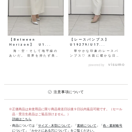
【Between
【レースパンプス】
Horizon】 U1...
U19279/U17...
海・空・そして地平線の
華やかな印象のレースパ
あいだ。 境界を持たず美し
ンプス♡ 水面に暖かな日差
く移り変わる自然とその間を
しが差し込んだようなアイテ
流れる時間をグラデーショ
ムは、身に付けるだけで優
powered by
ン...
美...
注意事項について
※正価商品は未使用品に限り商品発送日以後９日以内返品可能です。（セール
品・受注生産品はご返品頂けません。）
詳細はこちら
・商品については「
サイズ・木型について
」「
素材について
」「
色・素材略号
について
」「
かかとにある穴について
」をご覧ください。