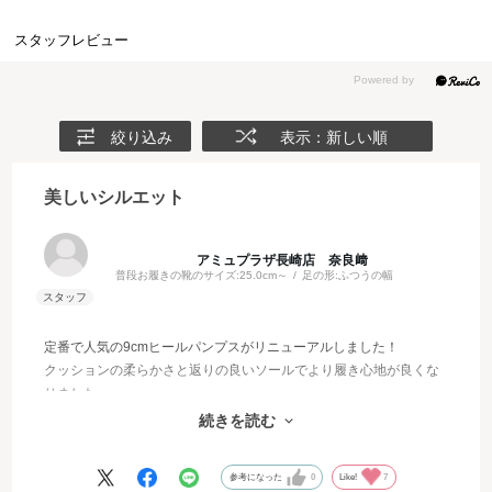
スタッフレビュー
絞り込み
表示：新しい順
美しいシルエット
アミュプラザ長崎店 奈良﨑
普段お履きの靴のサイズ:
25.0cm～
足の形:
ふつうの幅
定番で人気の9cmヒールパンプスがリニューアルしました！
クッションの柔らかさと返りの良いソールでより履き心地が良くな
りました。
9cmヒールはシルエットをさらに綺麗に見せてくれて、かっこよく
続きを読む
かつエレガントに履いていただけます♡
参考になった
0
Like!
7