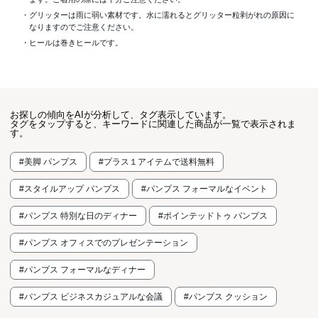
・グリッターは雨に弱い素材です。水に濡れるとグリッター粒剥がれの原因に
なりますのでご注意ください。
・ヒールは巻きヒールです。
お探しの傾向をAIが分析して、タグ表示しています。
タグをタップすると、キーワードに関連した商品が一覧で表示されま
す。
#美脚 パンプス
#プラス１アイテムで送料無料
#スタイルアップ パンプス
#パンプス フォーマルなイベント
#パンプス 特別な日のディナー
#ポインテッドトゥ パンプス
#パンプス オフィスでのプレゼンテーション
#パンプス フォーマルなディナー
#パンプス ビジネスカジュアルな会議
#パンプス クッション