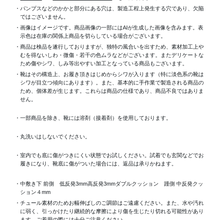
・パンプスなどのかかと部分にある穴は、製造工程上発生する穴であり、欠陥
ではございません。
・画像はイメージです。商品画像の一部にはAIが生成した画像を含みます。表
示色は在庫の関係上商品を切らしている場合がございます。
・商品は検品を遂行しておりますが、独特の風合いを出すため、素材加工上
むを得ないしわ・微傷・若干の色ムラなどがございます。またデリケートな
ため傷やシワ、しみ等出やすい加工となっている商品もございます。
・靴はその構造上、お履き頂きはじめからシワが入ります（特に淡色系の靴は
シワが目立つ傾向にあります）。また、基本的に手作業で製造される商品の
ため、個体差が生じます。これらは商品の仕様であり、商品不良ではありま
せん。
・一部商品を除き、靴には溶剤（接着剤）を使用しております。
・丸洗いはしないでください。
・室内でも底に傷がつきにくい状態でお試しください。試着でも玄関などでお
履きになり、靴底に傷がついた場合には、返品は承りかねます。
・中敷き下 前側 低反発3mm高反発3mmダブルクッション 踵側 中反発クッ
ション４mm
・チュール素材のためお幅伸ばしのご調節はご遠慮ください。また、水や汚れ
に弱く、引っかけたり継続的な摩擦により傷を生じたり切れる可能性があり
ます。ご着用の際には十分ご注意ください。