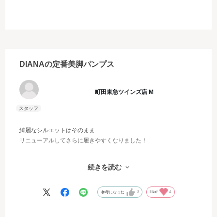
DIANAの定番美脚パンプス
町田東急ツインズ店 M
綺麗なシルエットはそのまま
リニューアルしてさらに履きやすくなりました！
クッションに弾力があるので潰れることなくハイヒール特有の足裏
続きを読む
の負担を軽減してくれます。
足先のホールド感も良くなり普段のサイズで安心して履いていただ
けます。
参考になった
3
Like!
4