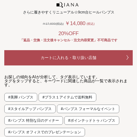
さらに履きやすくリニューアル☆9cm台ヒールパンプス
￥14,080
￥17,600(税込)
(税込)
20%OFF
「返品・交換・注文後キャンセル・注文内容変更」不可商品です
カートに入れる・取り扱い店舗
お探しの傾向をAIが分析して、タグ表示しています。
タグをタップすると、キーワードに関連した商品が一覧で表示されま
す。
#美脚 パンプス
#プラス１アイテムで送料無料
#スタイルアップ パンプス
#パンプス フォーマルなイベント
#パンプス 特別な日のディナー
#ポインテッドトゥ パンプス
#パンプス オフィスでのプレゼンテーション