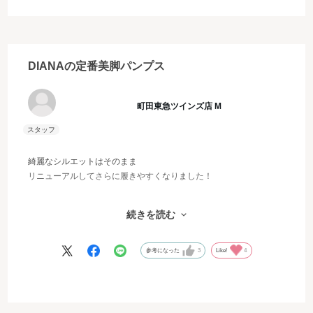
DIANAの定番美脚パンプス
町田東急ツインズ店 M
綺麗なシルエットはそのまま
リニューアルしてさらに履きやすくなりました！
クッションに弾力があるので潰れることなくハイヒール特有の足裏
続きを読む
の負担を軽減してくれます。
足先のホールド感も良くなり普段のサイズで安心して履いていただ
けます。
参考になった
3
Like!
4