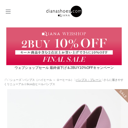
ウェブショップセール 最終値下げ＆2BUY10%OFFキャンペーン
シューズ
パンプス（ハイヒール ～ ローヒール）
パンプス：プレーン
さらに履きやす
くリニューアル☆9cm台ヒールパンプス