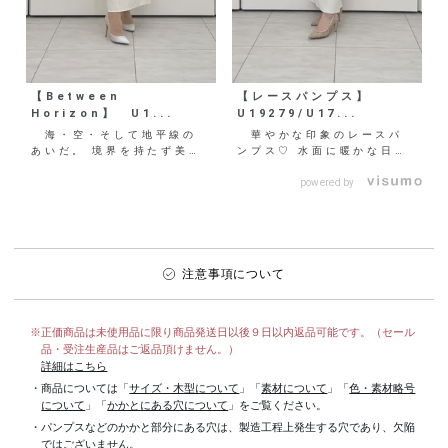
【Between
【レースパンプス】
Horizon】 U1...
U19279/U17...
海・空・そして地平線の
華やかな印象のレースパ
あいだ。 境界を持たず美し
ンプス♡ 水面に暖かな日差
く移り変わる自然とその間を
しが差し込んだようなアイテ
流れる時間をグラデーショ
ムは、身に付けるだけで優
powered by
ン...
美...
注意事項について
※正価商品は未使用品に限り商品発送日以後９日以内返品可能です。（セール
品・受注生産品はご返品頂けません。）
詳細はこちら
・商品については「
サイズ・木型について
」「
素材について
」「
色・素材略号
について
」「
かかとにある穴について
」をご覧ください。
・パンプスなどのかかと部分にある穴は、製造工程上発生する穴であり、欠陥
ではございません。