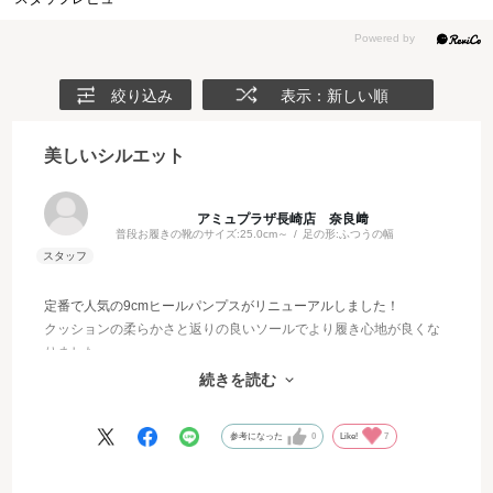
絞り込み
表示：新しい順
美しいシルエット
アミュプラザ長崎店 奈良﨑
普段お履きの靴のサイズ:
25.0cm～
足の形:
ふつうの幅
定番で人気の9cmヒールパンプスがリニューアルしました！
クッションの柔らかさと返りの良いソールでより履き心地が良くな
りました。
9cmヒールはシルエットをさらに綺麗に見せてくれて、かっこよく
続きを読む
かつエレガントに履いていただけます♡
参考になった
0
Like!
7