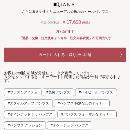
さらに履きやすくリニューアル☆9cm台ヒールパンプス
￥17,600
￥22,000(税込)
(税込)
20%OFF
「返品・交換・注文後キャンセル・注文内容変更」不可商品です
カートに入れる・取り扱い店舗
お探しの傾向をAIが分析して、タグ表示しています。
タグをタップすると、キーワードに関連した商品が一覧で表示されま
す。
#プラス１アイテム
#美脚 パンプス
#ハイヒール パンプス
#スタイルアップ パンプス
#パンプス 特別な日のディナー
#ポインテッドトゥ パンプス
#パンプス フォーマルなディナー
#パンプス クッション
#オケージョン パンプス