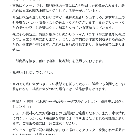
・画像はイメージです。商品画像の一部にはAIが生成した画像を含みます。表
示色は在庫の関係上商品を切らしている場合がございます。
・商品は検品を遂行しておりますが、独特の風合いを出すため、素材加工上
むを得ないしわ・微傷・若干の色ムラなどがございます。またデリケートな
ため傷やシワ、しみ等出やすい加工となっている商品もございます。
・靴はその構造上、お履き頂きはじめからシワが入ります（特に淡色系の靴は
シワが目立つ傾向にあります）。また、基本的に手作業で製造される商品の
ため、個体差が生じます。これらは商品の仕様であり、商品不良ではありま
せん。
・一部商品を除き、靴には溶剤（接着剤）を使用しております。
・丸洗いはしないでください。
・室内でも底に傷がつきにくい状態でお試しください。試着でも玄関などでお
履きになり、靴底に傷がついた場合には、返品は承りかねます。
・中敷き下 前側 低反発3mm高反発3mmダブルクッション 踵側 中反発クッ
ション４mm
・チュール素材のためお幅伸ばしのご調節はご遠慮ください。また、水や汚れ
に弱く、引っかけたり継続的な摩擦により傷を生じたり切れる可能性があり
ます。ご着用の際には十分ご注意ください。
・グリッターは雨に弱い素材です。水に濡れるとグリッター粒剥がれの原因に
なりますのでご注意ください。