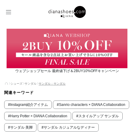
ウェブショップセール 最終値下げ＆2BUY10%OFFキャンペーン
シューズ
サンダル
サンダル：サンダル
関連キーワード
#Instagram紹介アイテム
#Sanrio characters × DIANA Collaboration
#Harry Potter × DIANA Collaboration
#スタイルアップ サンダル
#サンダル 美脚
#サンダル カジュアルなディナー