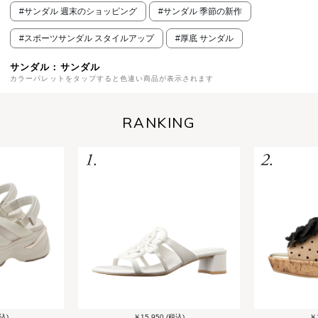
#サンダル 週末のショッピング
#サンダル 季節の新作
#スポーツサンダル スタイルアップ
#厚底 サンダル
サンダル：サンダル
カラーパレットをタップすると色違い商品が表示されます
RANKING
込)
￥15,950 (税込)
￥1