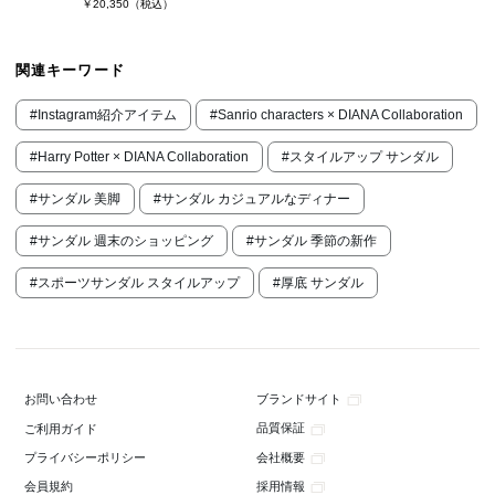
￥20,350
（税込）
関連キーワード
#Instagram紹介アイテム
#Sanrio characters × DIANA Collaboration
#Harry Potter × DIANA Collaboration
#スタイルアップ サンダル
#サンダル 美脚
#サンダル カジュアルなディナー
#サンダル 週末のショッピング
#サンダル 季節の新作
#スポーツサンダル スタイルアップ
#厚底 サンダル
ブランドサイト
お問い合わせ
品質保証
ご利用ガイド
会社概要
プライバシーポリシー
採用情報
会員規約