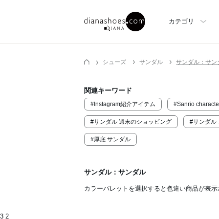
カテゴリ
シューズ
サンダル
サンダル：サン
関連キーワード
#Instagram紹介アイテム
#Sanrio characte
#サンダル 週末のショッピング
#サンダル
#厚底 サンダル
サンダル：サンダル
カラーパレットを選択すると色違い商品が表示
3 2