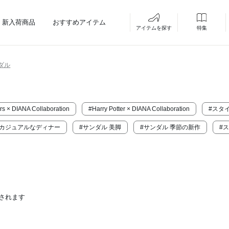
新入荷商品
おすすめアイテム
アイテムを探す
特集
ダル
rs × DIANA Collaboration
#Harry Potter × DIANA Collaboration
#スタ
 カジュアルなディナー
#サンダル 美脚
#サンダル 季節の新作
#
されます