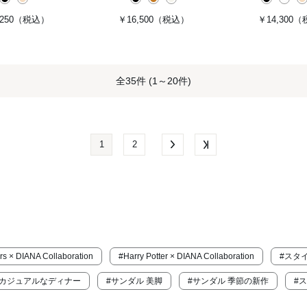
250
（税込）
￥16,500
（税込）
￥14,300
（
全35件 (1～20件)
1
2
rs × DIANA Collaboration
#Harry Potter × DIANA Collaboration
#スタ
 カジュアルなディナー
#サンダル 美脚
#サンダル 季節の新作
#