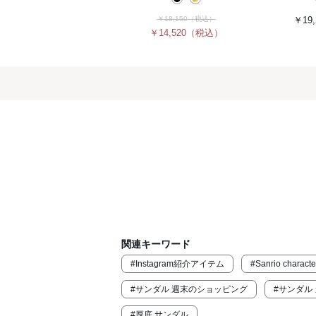
￥18,150
（税込）
￥19,
￥14,520
（税込）
関連キーワード
#Instagram紹介アイテム
#Sanrio characte
#サンダル 週末のショッピング
#サンダル
#厚底 サンダル