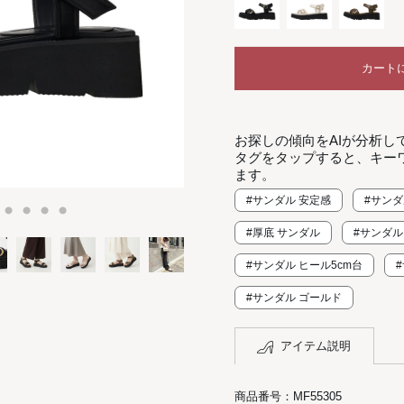
カート
お探しの傾向をAIが分析し
タグをタップすると、キー
ます。
#サンダル 安定感
#サンダ
#厚底 サンダル
#サンダル
#サンダル ヒール5cm台
#サンダル ゴールド
アイテム説明
商品番号：MF55305