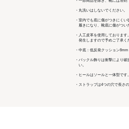
・一部商品を除き、靴には溶剤
・丸洗いはしないでください。
・室内でも底に傷がつきにくい
履きになり、靴底に傷がつい
・人工皮革を使用しております
発生しますので予めご了承く
・中底：低反発クッション8mm
・バックル飾りは衝撃により破
い。
・ヒールはソールと一体型です
・ストラップは4つの穴で長さ