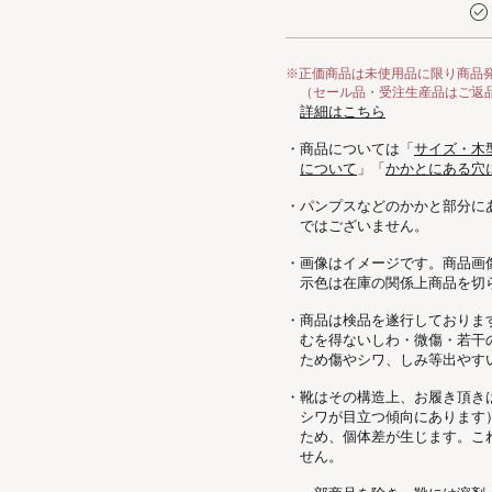
※正価商品は未使用品に限り商品
（セール品・受注生産品はご返
詳細はこちら
・商品については「
サイズ・木
について
」「
かかとにある穴
・パンプスなどのかかと部分に
ではございません。
・画像はイメージです。商品画
示色は在庫の関係上商品を切
・商品は検品を遂行しておりま
むを得ないしわ・微傷・若干
ため傷やシワ、しみ等出やす
・靴はその構造上、お履き頂き
シワが目立つ傾向にあります
ため、個体差が生じます。こ
せん。