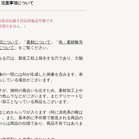
注意事項について
発送日以後９日以内返品可能です。
品頂けません。）
型について
」「
素材について
」「
色・素材略号
について
」をご覧ください。
ある穴は、製造工程上発生する穴であり、欠陥
像の一部にはAIが生成した画像を含みます。表
らしている場合がございます。
すが、独特の風合いを出すため、素材加工上
の色ムラなどがございます。またデリケートな
い加工となっている商品もございます。
はじめからシワが入ります（特に淡色系の靴は
）。また、基本的に手作業で製造される商品の
れらは商品の仕様であり、商品不良ではありま