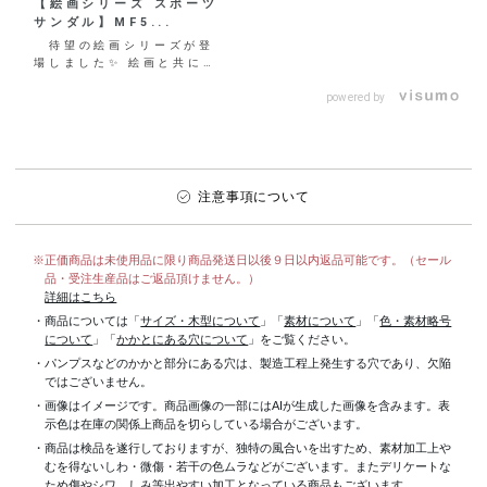
【絵画シリーズ スポーツ
サンダル】MF5...
待望の絵画シリーズが登
場しました✨ 絵画と共に歩
む。 美学とともに歩く。 大
人の女性のためのアー
powered by
ト...
注意事項について
※正価商品は未使用品に限り商品発送日以後９日以内返品可能です。（セール
品・受注生産品はご返品頂けません。）
詳細はこちら
・商品については「
サイズ・木型について
」「
素材について
」「
色・素材略号
について
」「
かかとにある穴について
」をご覧ください。
・パンプスなどのかかと部分にある穴は、製造工程上発生する穴であり、欠陥
ではございません。
・画像はイメージです。商品画像の一部にはAIが生成した画像を含みます。表
示色は在庫の関係上商品を切らしている場合がございます。
・商品は検品を遂行しておりますが、独特の風合いを出すため、素材加工上
むを得ないしわ・微傷・若干の色ムラなどがございます。またデリケートな
ため傷やシワ、しみ等出やすい加工となっている商品もございます。