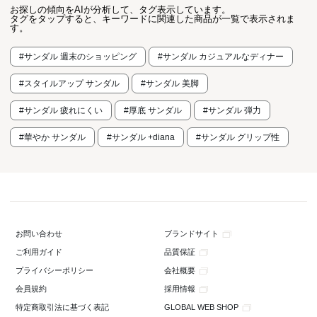
お探しの傾向をAIが分析して、タグ表示しています。
タグをタップすると、キーワードに関連した商品が一覧で表示されま
す。
#サンダル 週末のショッピング
#サンダル カジュアルなディナー
#スタイルアップ サンダル
#サンダル 美脚
#サンダル 疲れにくい
#厚底 サンダル
#サンダル 弾力
#華やか サンダル
#サンダル +diana
#サンダル グリップ性
ブランドサイト
お問い合わせ
品質保証
ご利用ガイド
会社概要
プライバシーポリシー
採用情報
会員規約
GLOBAL WEB SHOP
特定商取引法に基づく表記