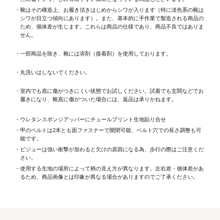
・靴はその構造上、お履き頂きはじめからシワが入ります（特に淡色系の靴は
シワが目立つ傾向にあります）。また、基本的に手作業で製造される商品の
ため、個体差が生じます。これらは商品の仕様であり、商品不良ではありま
せん。
・一部商品を除き、靴には溶剤（接着剤）を使用しております。
・丸洗いはしないでください。
・室内でも底に傷がつきにくい状態でお試しください。試着でも玄関などでお
履きになり、靴底に傷がついた場合には、返品は承りかねます。
・ウレタンスポンジアッパーにチュールプリント生地貼り合せ
・甲のベルトは2本とも面ファスナーで開閉可能、ベルト穴での長さ調整も可
能です。
・ビジューは強い衝撃が加わると欠けの原因になる為、歩行の際はご注意くだ
さい。
・使用する生地の場所によって柄の見え方が異なります。左右差・個体差があ
るため、商品画像とは印象が異なる場合がありますのでご了承ください。