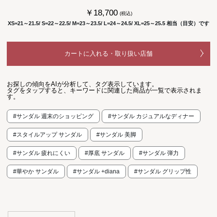
￥18,700
(税込)
XS=21～21.5/ S=22～22.5/ M=23～23.5/ L=24～24.5/ XL=25～25.5 相当（目安）です
カートに入れる・取り扱い店舗
お探しの傾向をAIが分析して、タグ表示しています。
タグをタップすると、キーワードに関連した商品が一覧で表示されま
す。
#サンダル 週末のショッピング
#サンダル カジュアルなディナー
#スタイルアップ サンダル
#サンダル 美脚
#サンダル 疲れにくい
#厚底 サンダル
#サンダル 弾力
#華やか サンダル
#サンダル +diana
#サンダル グリップ性