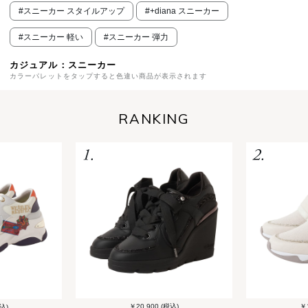
#スニーカー スタイルアップ
#+diana スニーカー
#スニーカー 軽い
#スニーカー 弾力
カジュアル：スニーカー
カラーパレットをタップすると色違い商品が表示されます
RANKING
￥20,900 (税込)
￥1
込)