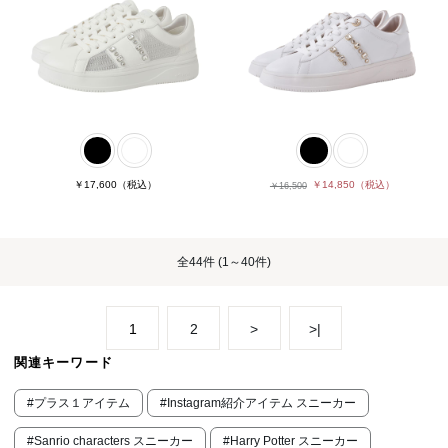
￥17,600
（税込）
￥14,850
（税込）
￥16,500
全
44件
(1～40件)
1
2
>
>|
関連キーワード
#プラス１アイテム
#Instagram紹介アイテム スニーカー
#Sanrio characters スニーカー
#Harry Potter スニーカー