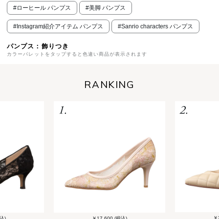
#ローヒール パンプス
#美脚 パンプス
#Instagram紹介アイテム パンプス
#Sanrio characters パンプス
パンプス：飾りつき
カラーパレットをタップすると色違い商品が表示されます
RANKING
￥2
込)
￥17,600 (税込)