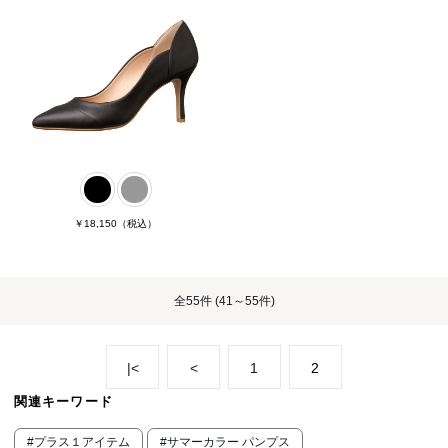
￥18,150
（税込）
全
55件
(41～55件)
|<
<
1
2
関連キーワード
#プラス１アイテム
#サマーカラー パンプス