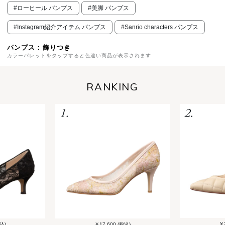
#ローヒール パンプス
#美脚 パンプス
#Instagram紹介アイテム パンプス
#Sanrio characters パンプス
パンプス：飾りつき
カラーパレットをタップすると色違い商品が表示されます
RANKING
￥2
込)
￥17,600 (税込)