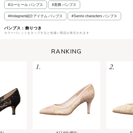
#ローヒール パンプス
#美脚 パンプス
#Instagram紹介アイテム パンプス
#Sanrio characters パンプス
パンプス：飾りつき
カラーパレットをタップすると色違い商品が表示されます
RANKING
￥2
込)
￥17,600 (税込)