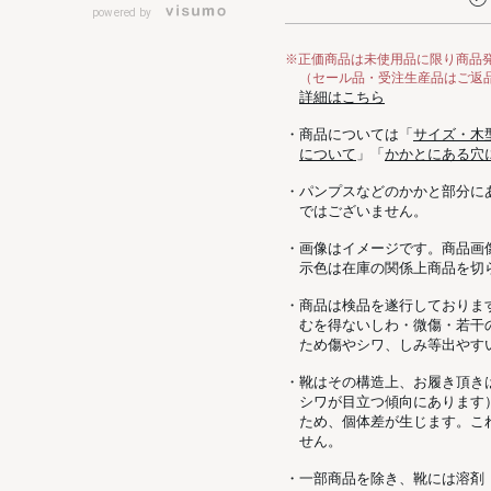
powered by
※正価商品は未使用品に限り商品
（セール品・受注生産品はご返
詳細はこちら
・商品については「
サイズ・木
について
」「
かかとにある穴
・パンプスなどのかかと部分に
ではございません。
・画像はイメージです。商品画
示色は在庫の関係上商品を切
・商品は検品を遂行しておりま
むを得ないしわ・微傷・若干
ため傷やシワ、しみ等出やす
・靴はその構造上、お履き頂き
シワが目立つ傾向にあります
ため、個体差が生じます。こ
せん。
・一部商品を除き、靴には溶剤