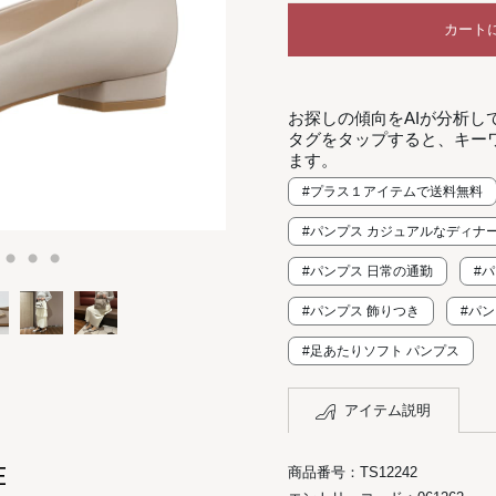
カート
お探しの傾向をAIが分析し
タグをタップすると、キー
ます。
#プラス１アイテムで送料無料
#パンプス カジュアルなディナ
#パンプス 日常の通勤
#
#パンプス 飾りつき
#パン
#足あたりソフト パンプス
アイテム説明
E
商品番号：TS12242