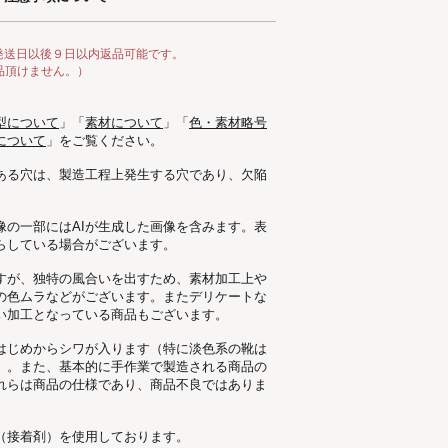
発送日以後９日以内返品可能です。
品頂けません。）
型について
」「
素材について
」「
色・素材略号
について
」をご覧ください。
ある穴は、製造工程上発生する穴であり、欠陥
像の一部にはAIが生成した画像を含みます。表
らしている場合がございます。
すが、独特の風合いを出すため、素材加工上
の色ムラなどがございます。またデリケートな
い加工となっている商品もございます。
はじめからシワが入ります（特に淡色系の靴は
）。また、基本的に手作業で製造される商品の
れらは商品の仕様であり、商品不良ではありま
（接着剤）を使用しております。