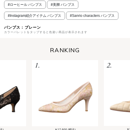
#ローヒール パンプス
#美脚 パンプス
#Instagram紹介アイテム パンプス
#Sanrio characters パンプス
パンプス：プレーン
カラーパレットをタップすると色違い商品が表示されます
RANKING
￥2
込)
￥17,600 (税込)