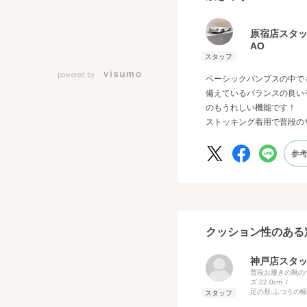
原宿店スタ
AO
powered by
ベーシックパンプスの中で
備えているバランスの良い
のもうれしい機能です！
ストッキング着用で普段の
参
クッション性のある
神戸店スタッ
普段お履きの靴の
ズ:
22.0cm
足の形:
ふつうの幅