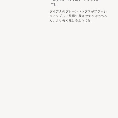
TS...
ダイアナのプレーンパンプスがブラッシ
ュアップして登場✨ 履きやすさはもちろ
ん、より長く履けるようにな...