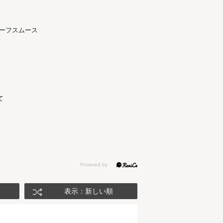
ルーフスムース
て
表示：新しい順