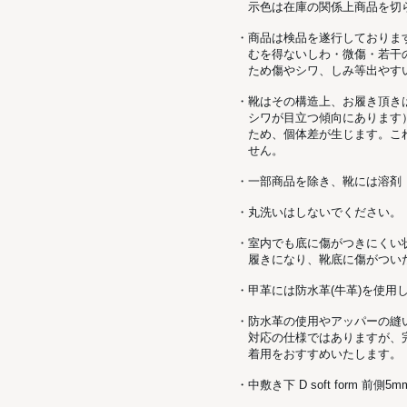
示色は在庫の関係上商品を切
・商品は検品を遂行しておりま
むを得ないしわ・微傷・若干
ため傷やシワ、しみ等出やす
・靴はその構造上、お履き頂き
シワが目立つ傾向にあります
ため、個体差が生じます。こ
せん。
・一部商品を除き、靴には溶剤
・丸洗いはしないでください。
・室内でも底に傷がつきにくい
履きになり、靴底に傷がつい
・甲革には防水革(牛革)を使用
・防水革の使用やアッパーの縫
対応の仕様ではありますが、
着用をおすすめいたします。
・中敷き下 D soft form 前