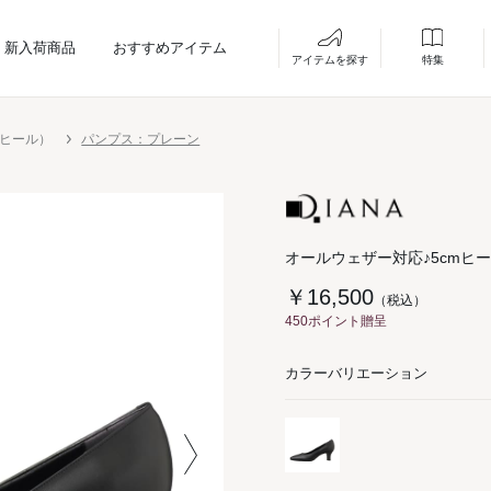
新入荷商品
おすすめアイテム
アイテムを探す
特集
ーヒール）
パンプス：プレーン
オールウェザー対応♪5cmヒ
￥16,500
（税込）
450ポイント贈呈
カラーバリエーション