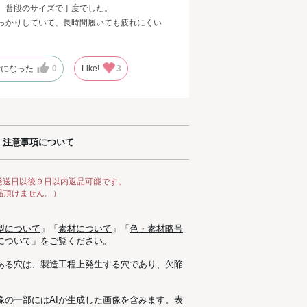
、普段のサイズで丁度でした。
っかりしていて、長時間履いても疲れにくい
考になった
0
Like!
3
注意事項について
発送日以後９日以内返品可能です。
品頂けません。）
型について
」「
素材について
」「
色・素材略号
について
」をご覧ください。
ある穴は、製造工程上発生する穴であり、欠陥
像の一部にはAIが生成した画像を含みます。表