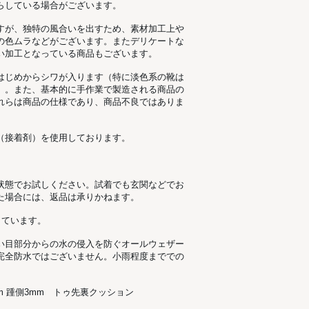
らしている場合がございます。
すが、独特の風合いを出すため、素材加工上
の色ムラなどがございます。またデリケートな
い加工となっている商品もございます。
はじめからシワが入ります（特に淡色系の靴は
）。また、基本的に手作業で製造される商品の
れらは商品の仕様であり、商品不良ではありま
（接着剤）を使用しております。
状態でお試しください。試着でも玄関などでお
た場合には、返品は承りかねます。
しています。
い目部分からの水の侵入を防ぐオールウェザー
完全防水ではございません。小雨程度まででの
側5mm 踵側3mm トゥ先裏クッション