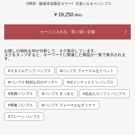
《WEB・銀座本店限定カラー》王道シルキーパンプス
￥19,250
(税込)
カートに入れる・取り扱い店舗
お探しの傾向をAIが分析して、タグ表示しています。
タグをタップすると、キーワードに関連した商品が一覧で表示されま
す。
#スタイルアップ パンプス
#パンプス フォーマルなイベント
#パンプス 特別な日のディナー
#ポインテッドトゥ パンプス
#美脚 パンプス
#パンプス すっきり
#足あたりソフト パンプス
#華奢 パンプス
#パンプス フォーマルなディナー
#プレーン パンプス