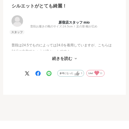
シルエットがとても綺麗！
原宿店スタッフ mio
普段お履きの靴のサイズ:
24.5cm
足の形:
幅が広め
普段は24.5でものによっては24.0を着用していますが、こちらは
24.5に中敷でちょうど良かったです！
シルエットがとても綺麗な使いやすい7cmパンプスです！プライベ
続きを読む
ートでもお仕事でも活躍してくれるのが嬉しい！
参考になった
3
Like!
11