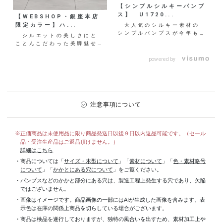
【シンプルシルキーパンプ
ス】 U1720...
【WEBSHOP・銀座本店
限定カラー】ハ...
大人気のシルキー素材の
シンプルパンプスが今年も登
シルエットの美しさにと
場♡ ベーシックなカラーか
ことんこだわった美脚魅せハ
ら、コーディネートのワン
イヒールパンプスに、WEB
ポ...
SHOP・銀座本店限定カ
powered by
ラ...
注意事項について
※正価商品は未使用品に限り商品発送日以後９日以内返品可能です。（セール
品・受注生産品はご返品頂けません。）
詳細はこちら
・商品については「
サイズ・木型について
」「
素材について
」「
色・素材略号
について
」「
かかとにある穴について
」をご覧ください。
・パンプスなどのかかと部分にある穴は、製造工程上発生する穴であり、欠陥
ではございません。
・画像はイメージです。商品画像の一部にはAIが生成した画像を含みます。表
示色は在庫の関係上商品を切らしている場合がございます。
・商品は検品を遂行しておりますが、独特の風合いを出すため、素材加工上