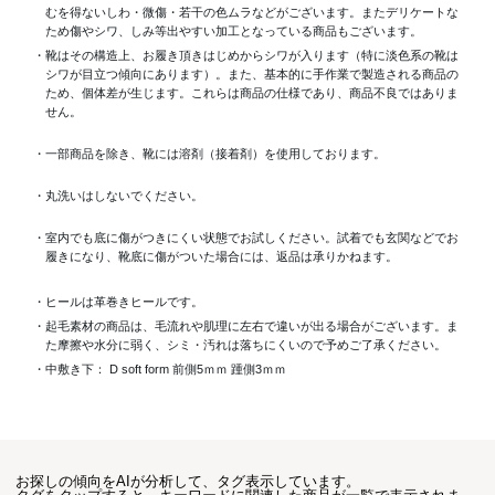
むを得ないしわ・微傷・若干の色ムラなどがございます。またデリケートな
ため傷やシワ、しみ等出やすい加工となっている商品もございます。
・靴はその構造上、お履き頂きはじめからシワが入ります（特に淡色系の靴は
シワが目立つ傾向にあります）。また、基本的に手作業で製造される商品の
ため、個体差が生じます。これらは商品の仕様であり、商品不良ではありま
せん。
・一部商品を除き、靴には溶剤（接着剤）を使用しております。
・丸洗いはしないでください。
・室内でも底に傷がつきにくい状態でお試しください。試着でも玄関などでお
履きになり、靴底に傷がついた場合には、返品は承りかねます。
・ヒールは革巻きヒールです。
・起毛素材の商品は、毛流れや肌理に左右で違いが出る場合がございます。ま
た摩擦や水分に弱く、シミ・汚れは落ちにくいので予めご了承ください。
・中敷き下： D soft form 前側5ｍｍ 踵側3ｍｍ
お探しの傾向をAIが分析して、タグ表示しています。