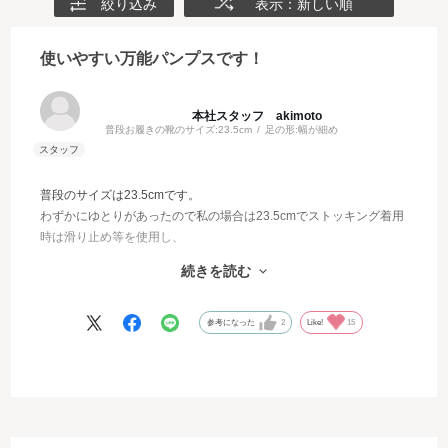
絞り込み
表示：新しい順
使いやすい万能パンプスです！
本社スタッフ akimoto
普段お履きの靴のサイズ:
23.5cm
足の形:
幅が細め
普段のサイズは23.5cmです。
わずかにゆとりがあったので私の場合は23.5cmでストッキング着用
時は滑り止め等を使用し、
タイツの際は滑り止めなしで履くのがよさそうでした。
続きを読む
どんなシーンでも履けそうなシンプルで使いやすいパンプスです！
7cm台の高すぎず低すぎないヒール高も好みです♪
参考になった
2
Like!
15