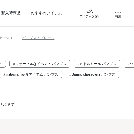
新入荷商品
おすすめアイテム
アイテムを探す
特集
ーヒール）
パンプス：プレーン
ス
#フォーマルなイベント パンプス
#ミドルヒール パンプス
#ハ
#Instagram紹介アイテム パンプス
#Sanrio characters パンプス
されます