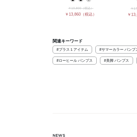
￥19,800
（税込）
￥17
￥13,860
（税込）
￥13,
関連キーワード
#プラス１アイテム
#サマーカラー パンプ
#ローヒール パンプス
#美脚 パンプス
NEWS