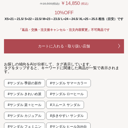
￥14,850
￥16,500(税込)
(税込)
10%OFF
XS=21～21.5/ S=22～22.5/ M=23～23.5/ L=24～24.5/ XL=25～25.5 相当（目安）です
「返品・交換・注文後キャンセル・注文内容変更」不可商品です
カートに入れる・取り扱い店舗
お探しの傾向をAIが分析して、タグ表示しています。
タグをタップすると、キーワードに関連した商品が一覧で表示されま
す。
#サンダル 季節の新作
#サンダル サマーカラー
#サンダル きれいめ派
#サンダル ローヒール
#サンダル 楽々ヒール
#スムース サンダル
#サンダル カジュアル
#歩きやすい サンダル
#サンダル フェミニン
#サンダル ヒール3cm台