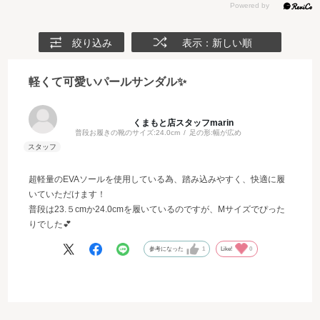
絞り込み
表示：新しい順
軽くて可愛いパールサンダル✨
くまもと店スタッフmarin
普段お履きの靴のサイズ:
24.0cm
足の形:
幅が広め
超軽量のEVAソールを使用している為、踏み込みやすく、快適に履
いていただけます！
普段は23.５cmか24.0cmを履いているのですが、Mサイズでぴった
りでした💕
参考になった
1
Like!
0