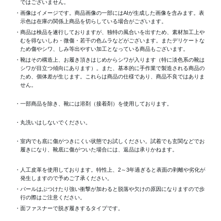
ではございません。
・画像はイメージです。商品画像の一部にはAIが生成した画像を含みます。表
示色は在庫の関係上商品を切らしている場合がございます。
・商品は検品を遂行しておりますが、独特の風合いを出すため、素材加工上や
むを得ないしわ・微傷・若干の色ムラなどがございます。またデリケートな
ため傷やシワ、しみ等出やすい加工となっている商品もございます。
・靴はその構造上、お履き頂きはじめからシワが入ります（特に淡色系の靴は
シワが目立つ傾向にあります）。また、基本的に手作業で製造される商品の
ため、個体差が生じます。これらは商品の仕様であり、商品不良ではありま
せん。
・一部商品を除き、靴には溶剤（接着剤）を使用しております。
・丸洗いはしないでください。
・室内でも底に傷がつきにくい状態でお試しください。試着でも玄関などでお
履きになり、靴底に傷がついた場合には、返品は承りかねます。
・人工皮革を使用しております。特性上、2～3年過ぎると表面の剥離や劣化が
発生しますので予めご了承ください。
・パールはぶつけたり強い衝撃が加わると脱落や欠けの原因になりますので歩
行の際はご注意ください。
・面ファスナーで脱ぎ履きするタイプです。