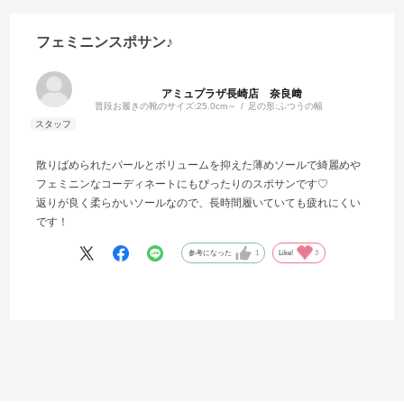
フェミニンスポサン♪
アミュプラザ長崎店 奈良﨑
普段お履きの靴のサイズ:
25.0cm～
足の形:
ふつうの幅
散りばめられたパールとボリュームを抑えた薄めソールで綺麗めや
フェミニンなコーディネートにもぴったりのスポサンです♡
返りが良く柔らかいソールなので、長時間履いていても疲れにくい
です！
参考になった
1
Like!
3