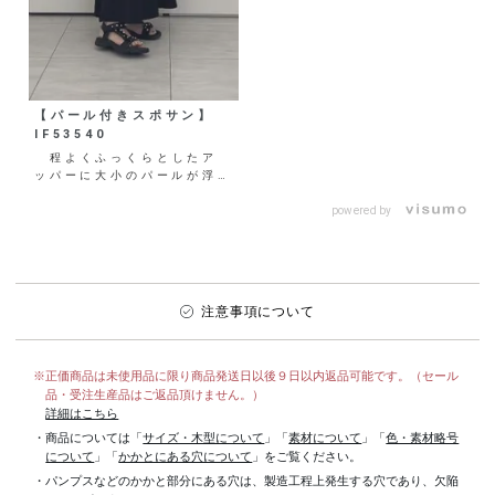
【パール付きスポサン】
IF53540
程よくふっくらとしたア
ッパーに大小のパールが浮か
ぶ、フェミニン×カジュアル
の絶妙なバランスが魅力の
powered by
一...
注意事項について
※正価商品は未使用品に限り商品発送日以後９日以内返品可能です。（セール
品・受注生産品はご返品頂けません。）
詳細はこちら
・商品については「
サイズ・木型について
」「
素材について
」「
色・素材略号
について
」「
かかとにある穴について
」をご覧ください。
・パンプスなどのかかと部分にある穴は、製造工程上発生する穴であり、欠陥