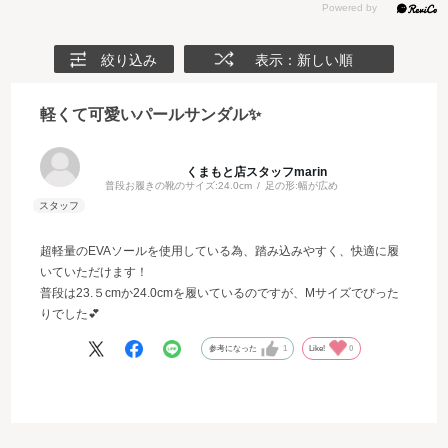
絞り込み
表示：新しい順
軽くて可愛いパールサンダル✨
くまもと店スタッフmarin
普段お履きの靴のサイズ:
24.0cm
足の形:
幅が広め
超軽量のEVAソールを使用している為、踏み込みやすく、快適に履
いていただけます！
普段は23.５cmか24.0cmを履いているのですが、Mサイズでぴった
りでした💕
参考になった
1
Like!
0