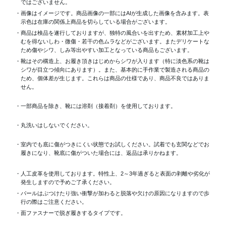
ではございません。
・画像はイメージです。商品画像の一部にはAIが生成した画像を含みます。表
示色は在庫の関係上商品を切らしている場合がございます。
・商品は検品を遂行しておりますが、独特の風合いを出すため、素材加工上
むを得ないしわ・微傷・若干の色ムラなどがございます。またデリケートな
ため傷やシワ、しみ等出やすい加工となっている商品もございます。
・靴はその構造上、お履き頂きはじめからシワが入ります（特に淡色系の靴は
シワが目立つ傾向にあります）。また、基本的に手作業で製造される商品の
ため、個体差が生じます。これらは商品の仕様であり、商品不良ではありま
せん。
・一部商品を除き、靴には溶剤（接着剤）を使用しております。
・丸洗いはしないでください。
・室内でも底に傷がつきにくい状態でお試しください。試着でも玄関などでお
履きになり、靴底に傷がついた場合には、返品は承りかねます。
・人工皮革を使用しております。特性上、2～3年過ぎると表面の剥離や劣化が
発生しますので予めご了承ください。
・パールはぶつけたり強い衝撃が加わると脱落や欠けの原因になりますので歩
行の際はご注意ください。
・面ファスナーで脱ぎ履きするタイプです。