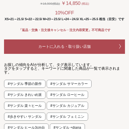
￥14,850
￥16,500(税込)
(税込)
10%OFF
XS=21～21.5/ S=22～22.5/ M=23～23.5/ L=24～24.5/ XL=25～25.5 相当（目安）です
「返品・交換・注文後キャンセル・注文内容変更」不可商品です
カートに入れる・取り扱い店舗
お探しの傾向をAIが分析して、タグ表示しています。
タグをタップすると、キーワードに関連した商品が一覧で表示されま
す。
#サンダル 季節の新作
#サンダル サマーカラー
#サンダル きれいめ派
#サンダル ローヒール
#サンダル 楽々ヒール
#サンダル カジュアル
#歩きやすい サンダル
#サンダル フェミニン
#サンダル ヒール3cm台
#サンダル +diana