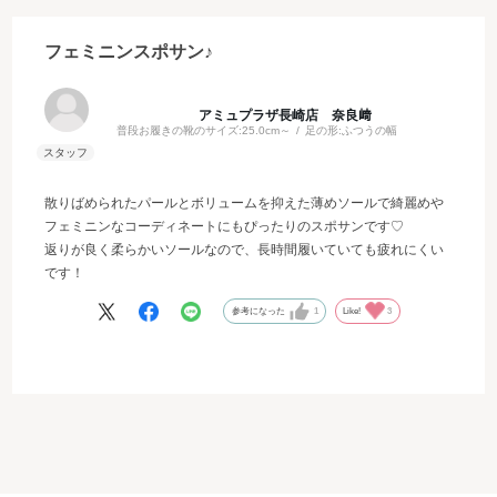
フェミニンスポサン♪
アミュプラザ長崎店 奈良﨑
普段お履きの靴のサイズ:
25.0cm～
足の形:
ふつうの幅
散りばめられたパールとボリュームを抑えた薄めソールで綺麗め
フェミニンなコーディネートにもぴったりのスポサンです♡
返りが良く柔らかいソールなので、長時間履いていても疲れにくい
です！
参考になった
1
Like!
3