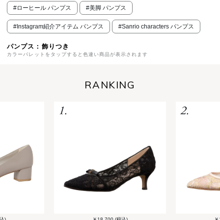
#ローヒール パンプス
#美脚 パンプス
#Instagram紹介アイテム パンプス
#Sanrio characters パンプス
パンプス：飾りつき
カラーパレットをタップすると色違い商品が表示されます
RANKING
込)
￥18,700 (税込)
￥1