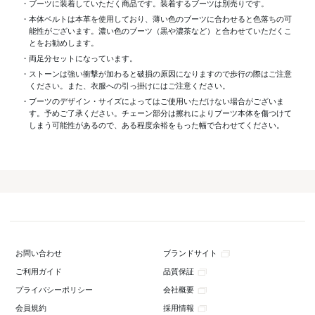
・ブーツに装着していただく商品です。装着するブーツは別売りです。
・本体ベルトは本革を使用しており、薄い色のブーツに合わせると色落ちの可
能性がございます。濃い色のブーツ（黒や濃茶など）と合わせていただくこ
とをお勧めします。
・両足分セットになっています。
・ストーンは強い衝撃が加わると破損の原因になりますので歩行の際はご注意
ください。また、衣服への引っ掛けにはご注意ください。
・ブーツのデザイン・サイズによってはご使用いただけない場合がございま
す。予めご了承ください。チェーン部分は擦れによりブーツ本体を傷つけて
しまう可能性があるので、ある程度余裕をもった幅で合わせてください。
ブランドサイト
お問い合わせ
品質保証
ご利用ガイド
会社概要
プライバシーポリシー
採用情報
会員規約