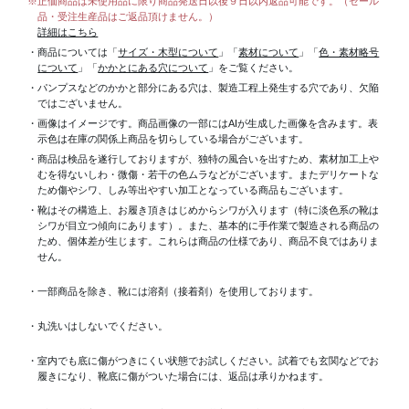
※正価商品は未使用品に限り商品発送日以後９日以内返品可能です。（セール
品・受注生産品はご返品頂けません。）
詳細はこちら
・商品については「
サイズ・木型について
」「
素材について
」「
色・素材略号
について
」「
かかとにある穴について
」をご覧ください。
・パンプスなどのかかと部分にある穴は、製造工程上発生する穴であり、欠陥
ではございません。
・画像はイメージです。商品画像の一部にはAIが生成した画像を含みます。表
示色は在庫の関係上商品を切らしている場合がございます。
・商品は検品を遂行しておりますが、独特の風合いを出すため、素材加工上
むを得ないしわ・微傷・若干の色ムラなどがございます。またデリケートな
ため傷やシワ、しみ等出やすい加工となっている商品もございます。
・靴はその構造上、お履き頂きはじめからシワが入ります（特に淡色系の靴は
シワが目立つ傾向にあります）。また、基本的に手作業で製造される商品の
ため、個体差が生じます。これらは商品の仕様であり、商品不良ではありま
せん。
・一部商品を除き、靴には溶剤（接着剤）を使用しております。
・丸洗いはしないでください。
・室内でも底に傷がつきにくい状態でお試しください。試着でも玄関などでお
履きになり、靴底に傷がついた場合には、返品は承りかねます。