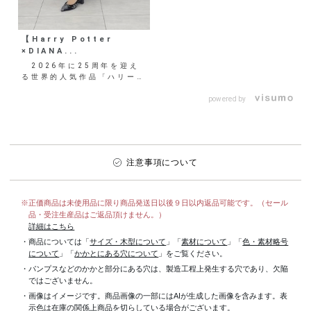
【Harry Potter
×DIANA...
2026年に25周年を迎え
る世界的人気作品「ハリー・
ポッター」とのコラボレーシ
ョンアイテム第二弾が
powered by
販...
注意事項について
※正価商品は未使用品に限り商品発送日以後９日以内返品可能です。（セール
品・受注生産品はご返品頂けません。）
詳細はこちら
・商品については「
サイズ・木型について
」「
素材について
」「
色・素材略号
について
」「
かかとにある穴について
」をご覧ください。
・パンプスなどのかかと部分にある穴は、製造工程上発生する穴であり、欠陥
ではございません。
・画像はイメージです。商品画像の一部にはAIが生成した画像を含みます。表
示色は在庫の関係上商品を切らしている場合がございます。