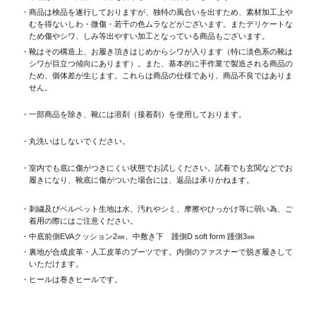
・商品は検品を遂行しておりますが、独特の風合いを出すため、素材加工上
むを得ないしわ・微傷・若干の色ムラなどがございます。またデリケートな
ため傷やシワ、しみ等出やすい加工となっている商品もございます。
・靴はその構造上、お履き頂きはじめからシワが入ります（特に淡色系の靴は
シワが目立つ傾向にあります）。また、基本的に手作業で製造される商品の
ため、個体差が生じます。これらは商品の仕様であり、商品不良ではありま
せん。
・一部商品を除き、靴には溶剤（接着剤）を使用しております。
・丸洗いはしないでください。
・室内でも底に傷がつきにくい状態でお試しください。試着でも玄関などでお
履きになり、靴底に傷がついた場合には、返品は承りかねます。
・刺繍及びベルベット生地は水、汚れやシミ、摩擦やひっかけ等に弱い為、ご
着用の際にはご注意ください。
・中底前側EVAクッション2㎜、中敷き下 踵側D soft form 踵側3㎜
・裏地が合成皮革・人工皮革のブーツです。内側のファスナーで脱ぎ履きして
いただけます。
・ヒールは巻きヒールです。