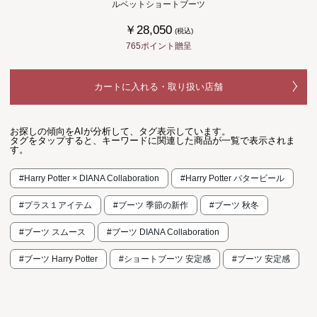
ルベットショートブーツ
￥28,050
(税込)
765ポイント贈呈
カートに入れる・取り扱い店舗
お探しの傾向をAIが分析して、タグ表示しています。
タグをタップすると、キーワードに関連した商品が一覧で表示されま
す。
#Harry Potter × DIANA Collaboration
#Harry Potter バタービール
#プラス１アイテム
#ブーツ 季節の新作
#ブーツ 秋冬
#ブーツ スムース
#ブーツ DIANA Collaboration
#ブーツ Harry Potter
#ショートブーツ 安定感
#ブーツ 安定感