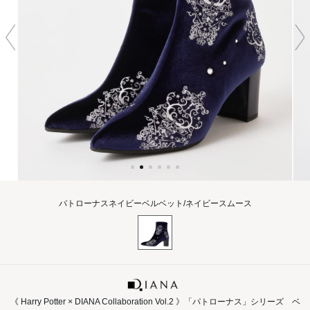
パトローナスネイビーベルベット/ネイビースムース
《 Harry Potter × DIANA Collaboration Vol.2 》「パトローナス」シリーズ ベ