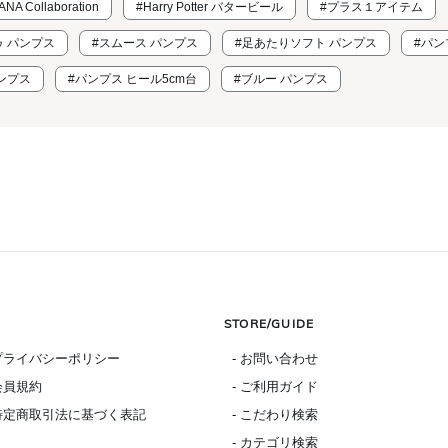
IANA Collaboration
#Harry Potter バタービール
#プラス１アイテム
 パンプス
#スムース パンプス
#足あたりソフト パンプス
#パン
ンプス
#パンプス ヒール5cm台
#ブルー パンプス
STORE/GUIDE
 プライバシーポリシー
- お問い合わせ
 会員規約
- ご利用ガイド
 特定商取引法に基づく表記
- こだわり検索
- カテゴリ検索