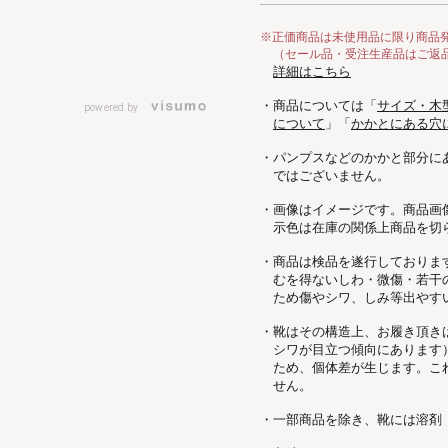
※正価商品は未使用品に限り商品
（セール品・受注生産品はご返
詳細はこちら
・商品については「
サイズ・木
powered by
について
」「
かかとにある穴
・パンプスなどのかかと部分に
ではございません。
・画像はイメージです。商品画
示色は在庫の関係上商品を切
・商品は検品を遂行しておりま
むを得ないしわ・微傷・若干
ため傷やシワ、しみ等出やす
・靴はその構造上、お履き頂き
シワが目立つ傾向にあります
ため、個体差が生じます。こ
せん。
・一部商品を除き、靴には溶剤