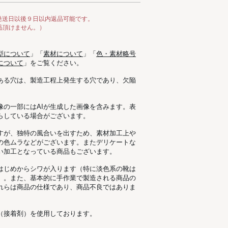
発送日以後９日以内返品可能です。
品頂けません。）
型について
」「
素材について
」「
色・素材略号
について
」をご覧ください。
ある穴は、製造工程上発生する穴であり、欠陥
像の一部にはAIが生成した画像を含みます。表
らしている場合がございます。
すが、独特の風合いを出すため、素材加工上
の色ムラなどがございます。またデリケートな
い加工となっている商品もございます。
はじめからシワが入ります（特に淡色系の靴は
）。また、基本的に手作業で製造される商品の
れらは商品の仕様であり、商品不良ではありま
（接着剤）を使用しております。