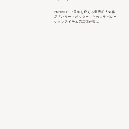
2026年に25周年を迎える世界的人気作
品「ハリー・ポッター」とのコラボレー
ションアイテム第二弾が販...