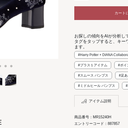
カート
お探しの傾向をAIが分析し
タグをタップすると、キー
ます。
#Harry Potter × DIANA Collabor
#プラス１アイテム
#ポイ
#スムース パンプス
#足
#ミドルヒール パンプス
アイテム説明
商品番号：MR15240H
E
エントリーコード：887857