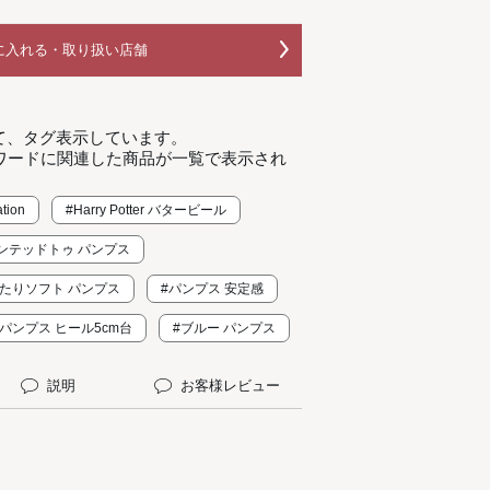
に入れる・取り扱い店舗
て、タグ表示しています。
ワードに関連した商品が一覧で表示され
ation
#Harry Potter バタービール
ンテッドトゥ パンプス
あたりソフト パンプス
#パンプス 安定感
#パンプス ヒール5cm台
#ブルー パンプス
説明
お客様レビュー