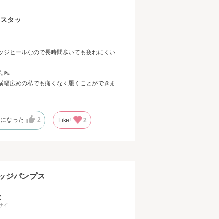
店スタッ
ッジヒールなので長時間歩いても疲れにくい
👠
横幅広めの私でも痛くなく履くことができま
考になった
2
Like!
2
ッジパンプス
ま
サイ