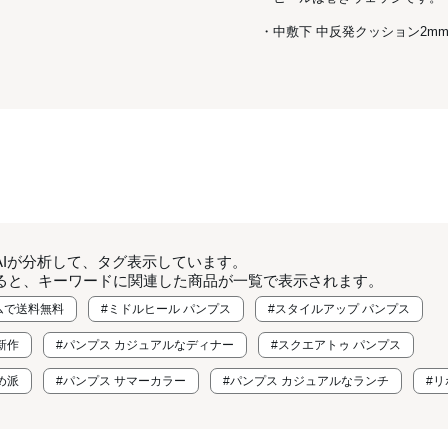
・中敷下 中反発クッション2m
AIが分析して、タグ表示しています。
ると、キーワードに関連した商品が一覧で表示されます。
ムで送料無料
#ミドルヒール パンプス
#スタイルアップ パンプス
新作
#パンプス カジュアルなディナー
#スクエアトゥ パンプス
め派
#パンプス サマーカラー
#パンプス カジュアルなランチ
#リ