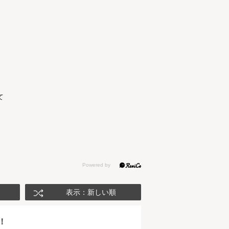
て
表示：新しい順
！