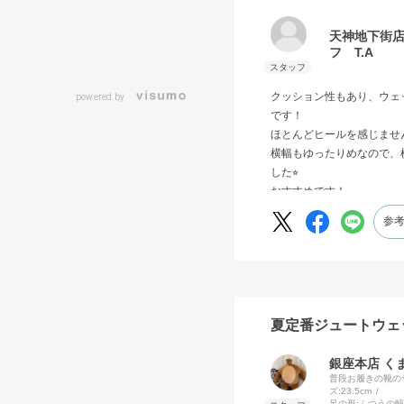
天神地下街
フ T.A
クッション性もあり、ウェ
powered by
です！
ほとんどヒールを感じません
横幅もゆったりめなので、
した⭐︎
おすすめです！
参
夏定番ジュートウェ
銀座本店 く
普段お履きの靴の
ズ:
23.5cm
足の形:
ふつうの幅