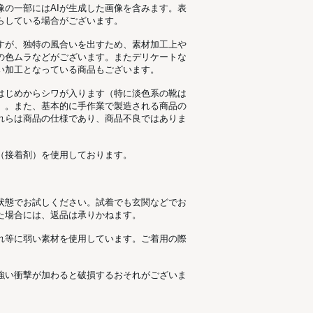
像の一部にはAIが生成した画像を含みます。表
らしている場合がございます。
すが、独特の風合いを出すため、素材加工上
の色ムラなどがございます。またデリケートな
い加工となっている商品もございます。
はじめからシワが入ります（特に淡色系の靴は
）。また、基本的に手作業で製造される商品の
れらは商品の仕様であり、商品不良ではありま
（接着剤）を使用しております。
状態でお試しください。試着でも玄関などでお
た場合には、返品は承りかねます。
れ等に弱い素材を使用しています。ご着用の際
強い衝撃が加わると破損するおそれがございま