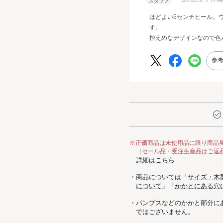
ほどよい5センチヒール。
す。
控えめなデザインなので色
参
※正価商品は未使用品に限り商品
（セール品・受注生産品はご返
詳細はこちら
・商品については「
サイズ・木
について
」「
かかとにある穴
・パンプスなどのかかと部分に
ではございません。