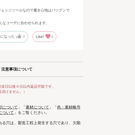
ウェッジソールなので履き心地はバツグンで
んなコーデに合わせられます。
考になった
2
Like!
4
注意事項について
発送日以後９日以内返品可能です。
品頂けません。）
型について
」「
素材について
」「
色・素材略号
について
」をご覧ください。
ある穴は、製造工程上発生する穴であり、欠陥