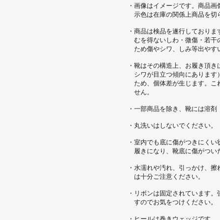
・画像はイメージです。商品画
示色は在庫の関係上商品を切
・商品は検品を遂行しておりま
むを得ないしわ・微傷・若干
ため傷やシワ、しみ等出やす
・靴はその構造上、お履き頂き
シワが目立つ傾向にあります
ため、個体差が生じます。こ
せん。
・一部商品を除き、靴には溶剤
・丸洗いはしないでください。
・室内でも底に傷がつきにくい
履きになり、靴底に傷がつい
・水濡れや汚れ、引っかけ、擦
は十分ご注意ください。
・リボンは固定されています。
すのでお気をつけください。
・ヒールは巻きウェッジです。