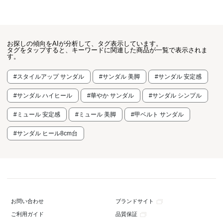
お探しの傾向をAIが分析して、タグ表示しています。
タグをタップすると、キーワードに関連した商品が一覧で表示されま
す。
#スタイルアップ サンダル
#サンダル 美脚
#サンダル 安定感
#サンダル ハイヒール
#華やか サンダル
#サンダル シンプル
#ミュール 安定感
#ミュール 美脚
#甲ベルト サンダル
#サンダル ヒール8cm台
ブランドサイト
お問い合わせ
品質保証
ご利用ガイド