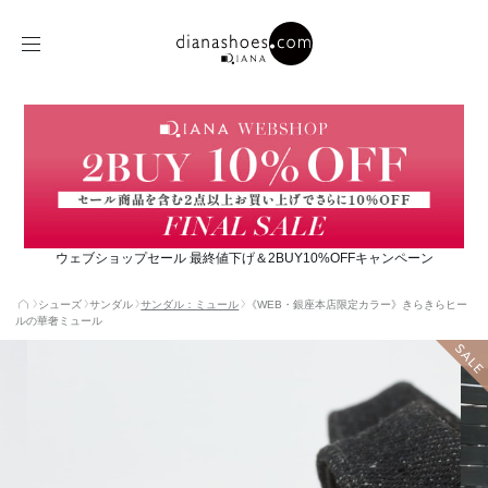
ウェブショップセール 最終値下げ＆2BUY10%OFFキャンペーン
シューズ
サンダル
サンダル：ミュール
《WEB・銀座本店限定カラー》きらきらヒー
ルの華奢ミュール