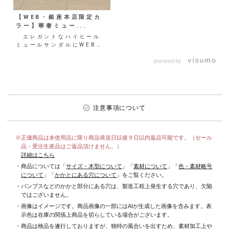
【WEB・銀座本店限定カ
ラー】華奢ミュー...
エレガントなハイヒール
ミュールサンダルにWEB・
銀座本店限定カラーが登場！
爽やかなシロやヘルシー
powered by
な...
注意事項について
※正価商品は未使用品に限り商品発送日以後９日以内返品可能です。（セール
品・受注生産品はご返品頂けません。）
詳細はこちら
・商品については「
サイズ・木型について
」「
素材について
」「
色・素材略号
について
」「
かかとにある穴について
」をご覧ください。
・パンプスなどのかかと部分にある穴は、製造工程上発生する穴であり、欠陥
ではございません。
・画像はイメージです。商品画像の一部にはAIが生成した画像を含みます。表
示色は在庫の関係上商品を切らしている場合がございます。
・商品は検品を遂行しておりますが、独特の風合いを出すため、素材加工上