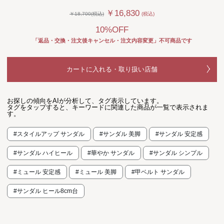
￥16,830
￥18,700(税込)
(税込)
10%OFF
「返品・交換・注文後キャンセル・注文内容変更」不可商品です
カートに入れる・取り扱い店舗
お探しの傾向をAIが分析して、タグ表示しています。
タグをタップすると、キーワードに関連した商品が一覧で表示されま
す。
#スタイルアップ サンダル
#サンダル 美脚
#サンダル 安定感
#サンダル ハイヒール
#華やか サンダル
#サンダル シンプル
#ミュール 安定感
#ミュール 美脚
#甲ベルト サンダル
#サンダル ヒール8cm台