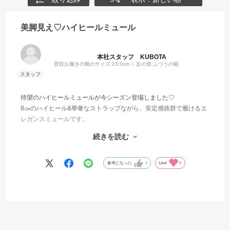
美脚見え♡ハイヒールミュール
本社スタッフ KUBOTA
普段お履きの靴のサイズ:
23.0cm
足の形:
ふつうの幅
待望のハイヒールミュールが今シーズン登場しました♡
8㎝のハイヒール&華奢なストラップながら、安定感抜群で履けるエ
レガンスミュールです。
シンプルなシルエットながら、ストラップ部分のビジュー美錠がデ
続きを読む
ザインを引き立ててくれます♪
ヒール部分にはグリッターが使用されており、バックスタイルもき
らきらでテンションが上がること間違いなしです！
参考になった
1
Like!
8
WEB・銀座本店限定のデニム素材は爽やかな色味でこれからの季節
の洋服にとても相性が良さそうです☺♪ヒールのグリッターもマルチ
カラーになっていて、華やかさ抜群！履くとよりかわいく見えます
♡
サイズ感は普段と同じサイズで問題なく着用できています。