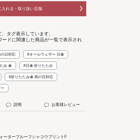
に入れる・取り扱い店舗
て、タグ表示しています。
ワードに関連した商品が一覧で表示され
雨の日対応
#オールウェザー 日傘
たみ 傘
#日傘 折りたたみ
#折りたたみ傘 雨の日対応
ブー
説明
お客様レビュー
ウォータープルーフシャコウプリントF