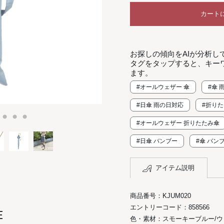
カート
お探しの傾向をAIが分析し
タグをタップすると、キー
ます。
#オールウェザー 傘
#傘 
#日傘 雨の日対応
#折りた
#オールウェザー 折りたたみ傘
#日傘 バンブー
#傘 バン
アイテム説明
商品番号：KJUM020
エントリーコード：858566
E
色・素材：スモーキーブルー/