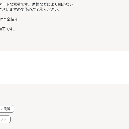
ケートな素材です。摩擦などにより細かなシ
ございますので予めご了承ください。
mm全貼り
加工です。
ル 美脚
ソフト