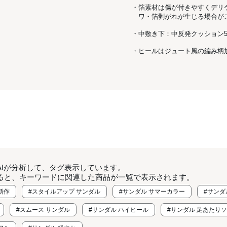
・箔素材は傷が付きやすくデリ
ワ・箔剥がれが生じる場合が
・中敷き下：中反発クッション5
・ヒールはジュート風の編み柄
AIが分析して、タグ表示しています。
ると、キーワードに関連した商品が一覧で表示されます。
新作
#スタイルアップ サンダル
#サンダル サマーカラー
#サンダ
#スムース サンダル
#サンダル ハイヒール
#サンダル 足あたり