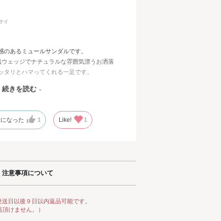
フ
サイ
感のあるミュールサンダルです。
風ウェッジでナチュラルな雰囲気漂うお洒落
ッタリとハマってくれる一足です。
感じさせない履き心地の良さで店頭でも人気
続きを読む
イバーを使用&モチモチのクッションでかな
。
考になった
1
Like!
1
塩梅で肌見せができるので、程よく抜け感の
す。
巻き…というわけではなくジュート風の網み
注意事項について
ッジソールより華奢に見えるので、よりきれ
思います。また、中敷きがキャメルで本体部
るのもリゾート感が出て、お気に入りポイン
発送日以後９日以内返品可能です。
品頂けません。）