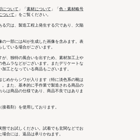
ており、こちらはMサイズで特に問題なく着用
型について
」「
素材について
」「
色・素材略号
について
」をご覧ください。
ある穴は、製造工程上発生する穴であり、欠陥
像の一部にはAIが生成した画像を含みます。表
らしている場合がございます。
すが、独特の風合いを出すため、素材加工上
の色ムラなどがございます。またデリケートな
い加工となっている商品もございます。
はじめからシワが入ります（特に淡色系の靴は
）。また、基本的に手作業で製造される商品の
れらは商品の仕様であり、商品不良ではありま
（接着剤）を使用しております。
状態でお試しください。試着でも玄関などでお
た場合には、返品は承りかねます。