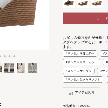
カート
お探しの傾向をAIが分析し
タグをタップすると、キー
ます。
#サンダル 季節の新作
#
#サンダル サマーカラー
#スムース サンダル
#サ
#サンダル 足あたりソフト
アイテム説明
E
商品番号：FA58367