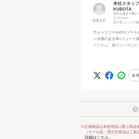
本社スタッ
KUBOTA
普段お履きの靴の
ズ:
23.0cm
足の形:
ふつうの幅
ウェッジソールのリゾート
シボ感のある革×ジュート
アイテム。夏のコーデにピ
8㎝ヒールですが、それを
の高い商品です。
裏地部分にはマイクロファ
りソフトな履きあたりです
参
甲部分のシルエットも良い
あるデザインになっていま
ウェッジソールはジュート
柄を施したソールです。
通常のジュート巻きのウェ
いめな雰囲気に仕上がると
分とバイカラーになってい
※正価商品は未使用品に限り商品
トです♡
（セール品・受注生産品はご返
詳細はこちら