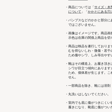
サイズは通常23㎝を履い
・商品については「
サイズ・木
できています。
について
」「
かかとにある穴
・パンプスなどのかかと部分に
ではございません。
・画像はイメージです。商品画
示色は在庫の関係上商品を切
・商品は検品を遂行しておりま
むを得ないしわ・微傷・若干
ため傷やシワ、しみ等出やす
・靴はその構造上、お履き頂き
シワが目立つ傾向にあります
ため、個体差が生じます。こ
せん。
・一部商品を除き、靴には溶剤
・丸洗いはしないでください。
・室内でも底に傷がつきにくい
履きになり、靴底に傷がつい