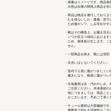
・画像はイメージです。商品画
示色は在庫の関係上商品を切
・商品は検品を遂行しておりま
むを得ないしわ・微傷・若干
ため傷やシワ、しみ等出やす
・靴はその構造上、お履き頂き
シワが目立つ傾向にあります
ため、個体差が生じます。こ
せん。
・一部商品を除き、靴には溶剤
・丸洗いはしないでください。
・室内でも底に傷がつきにくい
履きになり、靴底に傷がつい
・生地素材は水・汚れやしみ、
ご注意ください。本体素材の
地につきましては、商品ごと
がございます。予めご了承く
・チュール素材は大変繊細です
摩擦等で切れる可能性がござ