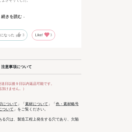
どよさそうでした。
、こちらのミュールは比較的フィット感があ
続きを読む
で安定感もあるようです。
考になった
3
Like!
3
ながらビジューなどフェミニンな要素もあ
わせられそうです！
注意事項について
発送日以後９日以内返品可能です。
品頂けません。）
型について
」「
素材について
」「
色・素材略号
について
」をご覧ください。
ある穴は、製造工程上発生する穴であり、欠陥