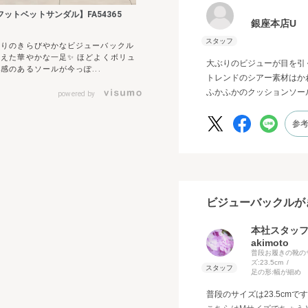
フットベットサンダル】FA54365
銀座本店U
ぶりのきらびやかなビジューバックル
添えた華やかな一足✨ ほどよくボリュ
大ぶりのビジューが目を引
感のあるソールが今っぽ...
トレンドのシアー素材はか
ふかふかのクッションソー
powered by
参
ビジューバックルが
本社スタッ
akimoto
普段お履きの靴の
ズ:
23.5cm
足の形:
幅が細め
普段のサイズは23.5cmで