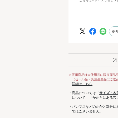
こちらはMサイズでちょう
私は甲が薄いタイプですが
るように感じました。
甲全体を覆うデザインなの
参
スポーティーな厚底ソール
り、
色々なコーディネートに合
※正価商品は未使用品に限り商品
（セール品・受注生産品はご返
詳細はこちら
・商品については「
サイズ・木
について
」「
かかとにある穴
・パンプスなどのかかと部分に
ではございません。