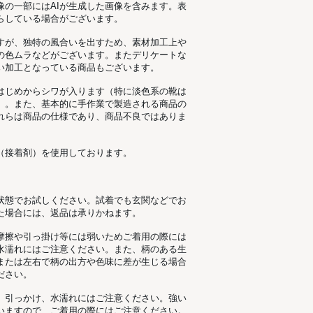
像の一部にはAIが生成した画像を含みます。表
らしている場合がございます。
すが、独特の風合いを出すため、素材加工上
の色ムラなどがございます。またデリケートな
い加工となっている商品もございます。
はじめからシワが入ります（特に淡色系の靴は
）。また、基本的に手作業で製造される商品の
れらは商品の仕様であり、商品不良ではありま
（接着剤）を使用しております。
状態でお試しください。試着でも玄関などでお
た場合には、返品は承りかねます。
摩擦や引っ掛け等には弱いためご着用の際には
水濡れにはご注意ください。また、柄のある生
または左右で柄の出方や色味に差が生じる場合
ださい。
。引っかけ、水濡れにはご注意ください。強い
いますので、ご着用の際にはご注意ください。