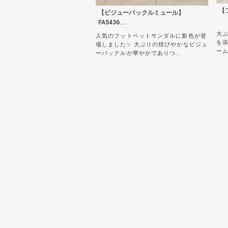
【
【ビジューバックルミュール】
FA5436...
大
人気のフットベットサンダルに新色が登
を
場しました✨ 大ぶりの煌びやかなビジュ
ーム
ーバックルが華やかでありつ...