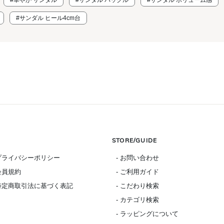
#華やか サンダル
#サンダル バックル
#サンダル ボリューム感
#サンダル ヒール4cm台
STORE/GUIDE
 プライバシーポリシー
- お問い合わせ
 会員規約
- ご利用ガイド
 特定商取引法に基づく表記
- こだわり検索
- カテゴリ検索
- ラッピングについて