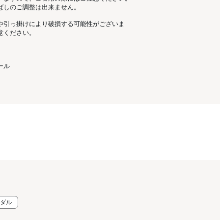
ばしのご調整は出来ません。
や引っ掛けにより破損する可能性がございま
意ください。
。
ール
ンダル