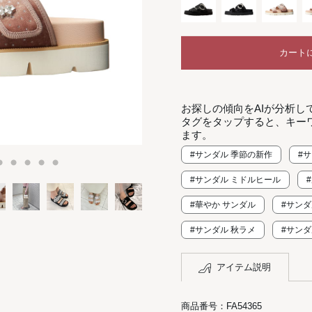
カート
お探しの傾向をAIが分析し
タグをタップすると、キー
ます。
#サンダル 季節の新作
#
#サンダル ミドルヒール
#華やか サンダル
#サンダ
#サンダル 秋ラメ
#サンダ
アイテム説明
商品番号：FA54365