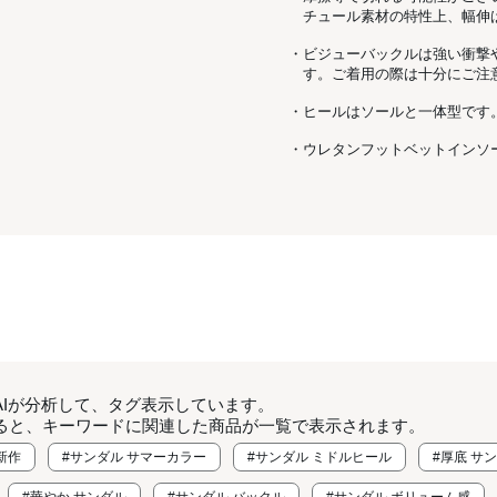
チュール素材の特性上、幅伸
・ビジューバックルは強い衝撃
す。ご着用の際は十分にご注
・ヒールはソールと一体型です
・ウレタンフットベットインソ
AIが分析して、タグ表示しています。
ると、キーワードに関連した商品が一覧で表示されます。
新作
#サンダル サマーカラー
#サンダル ミドルヒール
#厚底 サ