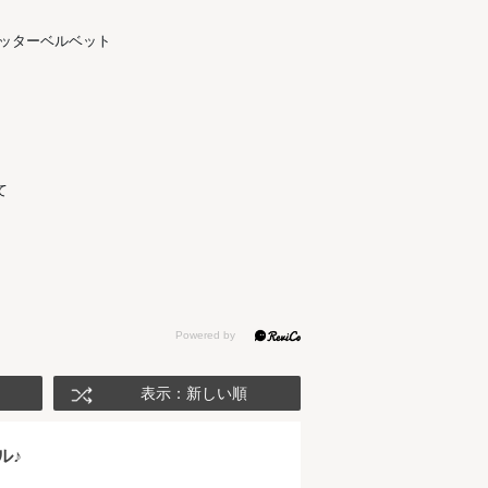
リッターベルベット
て
表示：新しい順
ル♪