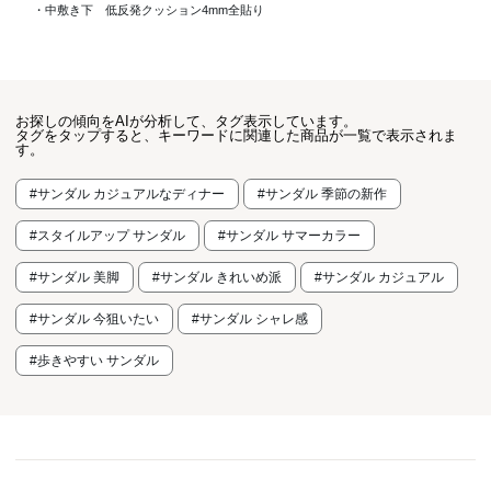
・中敷き下 低反発クッション4mm全貼り
お探しの傾向をAIが分析して、タグ表示しています。
タグをタップすると、キーワードに関連した商品が一覧で表示されま
す。
#サンダル カジュアルなディナー
#サンダル 季節の新作
#スタイルアップ サンダル
#サンダル サマーカラー
#サンダル 美脚
#サンダル きれいめ派
#サンダル カジュアル
#サンダル 今狙いたい
#サンダル シャレ感
#歩きやすい サンダル