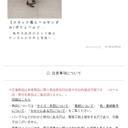
【スタック風ヒールサンダ
ル/ボリュームソ...
毎年大好評のオトナ魅せ
サンダルが今年も登場✨ 歩
きやすさと美脚見えを両立す
るシルエットで、オンオ
powered by
フ...
注意事項について
※正価商品は未使用品に限り商品発送日以後９日以内返品可能です。（セール
品・受注生産品はご返品頂けません。）
詳細はこちら
・商品については「
サイズ・木型について
」「
素材について
」「
色・素材略号
について
」「
かかとにある穴について
」をご覧ください。
・パンプスなどのかかと部分にある穴は、製造工程上発生する穴であり、欠陥
ではございません。
・画像はイメージです。商品画像の一部にはAIが生成した画像を含みます。表