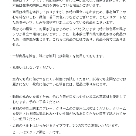
示色は在庫の関係上商品を切らしている場合がございます。
・商品は検品を遂行しておりますが、独特の風合いを出すため、素材加工上
むを得ないしわ・微傷・若干の色ムラなどがございます。またデリケートな
ため傷やシワ、しみ等出やすい加工となっている商品もございます。
・靴はその構造上、お履き頂きはじめからシワが入ります（特に淡色系の靴は
シワが目立つ傾向にあります）。また、基本的に手作業で製造される商品の
ため、個体差が生じます。これらは商品の仕様であり、商品不良ではありま
せん。
・一部商品を除き、靴には溶剤（接着剤）を使用しております。
・丸洗いはしないでください。
・室内でも底に傷がつきにくい状態でお試しください。試着でも玄関などでお
履きになり、靴底に傷がついた場合には、返品は承りかねます。
・独特の風合いを出すため、色むら等が目立ちやすい加工の革素材を使用して
おります。予めご了承ください。
・素材の特性上防水スプレー、クリームのご使用はお控えください。クリーム
を使用される際は染み込みやすい性質がある為目立たない箇所で試されてか
らご使用ください。
・足首のベルトはひっかけるタイプです。3つの穴でご調節いただけます。
・ヒールはスタック調ヒールです。