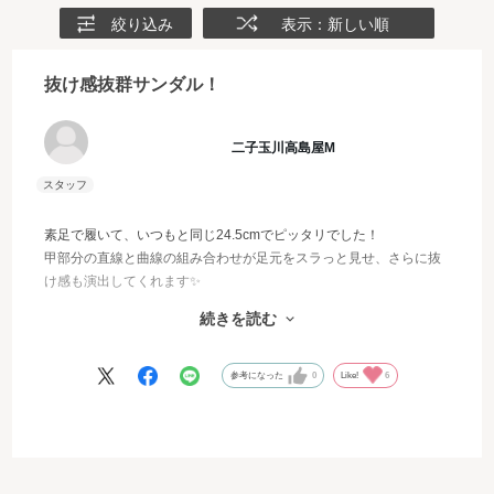
絞り込み
表示：新しい順
抜け感抜群サンダル！
二子玉川高島屋M
素足で履いて、いつもと同じ24.5cmでピッタリでした！
甲部分の直線と曲線の組み合わせが足元をスラっと見せ、さらに抜
け感も演出してくれます✨
続きを読む
特にアイボリーは、明るいコーディネートと合わせるとより爽やか
な雰囲気になるので、この暑い夏におすすめのカラーです🩷
参考になった
0
Like!
6