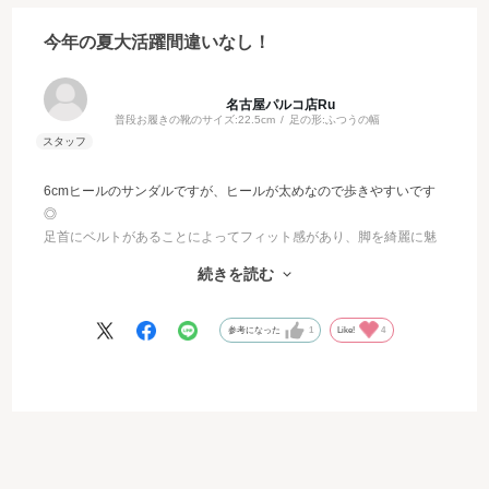
今年の夏大活躍間違いなし！
名古屋パルコ店Ru
普段お履きの靴のサイズ:
22.5cm
足の形:
ふつうの幅
6cmヒールのサンダルですが、ヒールが太めなので歩きやすいです
◎
足首にベルトがあることによってフィット感があり、脚を綺麗に魅
せてくれます♡
続きを読む
カジュアルにもフェミニンにも合わせてお使い頂きやすい1足で
す！！
参考になった
1
Like!
4