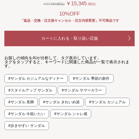
￥15,345
￥17,050(税込)
(税込)
10%OFF
「返品・交換・注文後キャンセル・注文内容変更」不可商品です
カートに入れる・取り扱い店舗
お探しの傾向をAIが分析して、タグ表示しています。
タグをタップすると、キーワードに関連した商品が一覧で表示されま
す。
#サンダル カジュアルなディナー
#サンダル 季節の新作
#スタイルアップ サンダル
#サンダル サマーカラー
#サンダル 美脚
#サンダル きれいめ派
#サンダル カジュアル
#サンダル 今狙いたい
#サンダル シャレ感
#歩きやすい サンダル