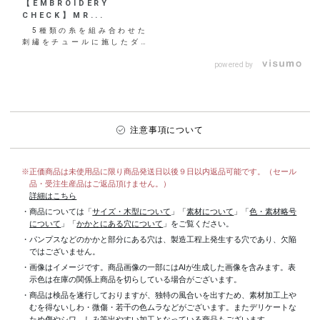
【EMBROIDERY
CHECK】MR...
5種類の糸を組み合わせた
刺繡をチュールに施したダイ
アナオリジナル柄のシアーア
イテム♡ 金銀の糸のラ
powered by
イ...
注意事項について
※正価商品は未使用品に限り商品発送日以後９日以内返品可能です。（セール
品・受注生産品はご返品頂けません。）
詳細はこちら
・商品については「
サイズ・木型について
」「
素材について
」「
色・素材略号
について
」「
かかとにある穴について
」をご覧ください。
・パンプスなどのかかと部分にある穴は、製造工程上発生する穴であり、欠陥
ではございません。
・画像はイメージです。商品画像の一部にはAIが生成した画像を含みます。表
示色は在庫の関係上商品を切らしている場合がございます。
・商品は検品を遂行しておりますが、独特の風合いを出すため、素材加工上
むを得ないしわ・微傷・若干の色ムラなどがございます。またデリケートな
ため傷やシワ、しみ等出やすい加工となっている商品もございます。