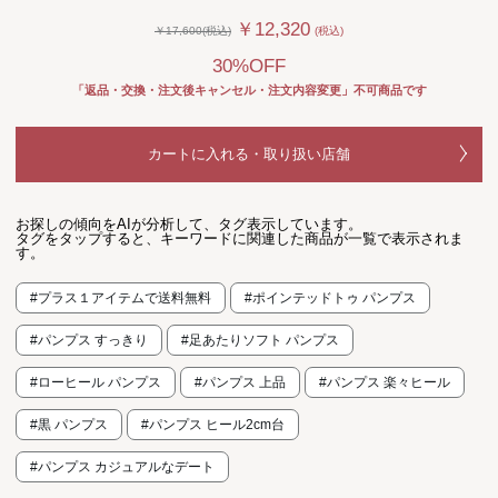
￥12,320
￥17,600(税込)
(税込)
30%OFF
「返品・交換・注文後キャンセル・注文内容変更」不可商品です
カートに入れる・取り扱い店舗
お探しの傾向をAIが分析して、タグ表示しています。
タグをタップすると、キーワードに関連した商品が一覧で表示されま
す。
#プラス１アイテムで送料無料
#ポインテッドトゥ パンプス
#パンプス すっきり
#足あたりソフト パンプス
#ローヒール パンプス
#パンプス 上品
#パンプス 楽々ヒール
#黒 パンプス
#パンプス ヒール2cm台
#パンプス カジュアルなデート