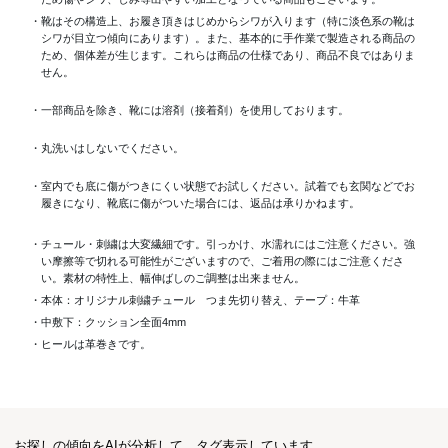
・靴はその構造上、お履き頂きはじめからシワが入ります（特に淡色系の靴は
シワが目立つ傾向にあります）。また、基本的に手作業で製造される商品の
ため、個体差が生じます。これらは商品の仕様であり、商品不良ではありま
せん。
・一部商品を除き、靴には溶剤（接着剤）を使用しております。
・丸洗いはしないでください。
・室内でも底に傷がつきにくい状態でお試しください。試着でも玄関などでお
履きになり、靴底に傷がついた場合には、返品は承りかねます。
・チュール・刺繍は大変繊細です。引っかけ、水濡れにはご注意ください。強
い摩擦等で切れる可能性がございますので、ご着用の際にはご注意くださ
い。素材の特性上、幅伸ばしのご調整は出来ません。
・本体：オリジナル刺繍チュール つま先切り替え、テープ：牛革
・中敷下：クッション全面4mm
・ヒールは革巻きです。
お探しの傾向をAIが分析して、タグ表示しています。