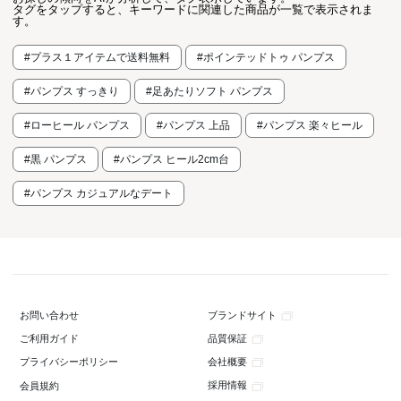
タグをタップすると、キーワードに関連した商品が一覧で表示されま
す。
#プラス１アイテムで送料無料
#ポインテッドトゥ パンプス
#パンプス すっきり
#足あたりソフト パンプス
#ローヒール パンプス
#パンプス 上品
#パンプス 楽々ヒール
#黒 パンプス
#パンプス ヒール2cm台
#パンプス カジュアルなデート
ブランドサイト
お問い合わせ
品質保証
ご利用ガイド
会社概要
プライバシーポリシー
採用情報
会員規約