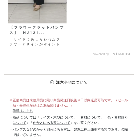
【フラワーフラットパンプ
ス】 NJ121...
サイドにあしらわれたフ
ラワーデザインがポイントの
一足🌸 様々な素材を組み合
わせることで、より華
powered by
か...
注意事項について
※正価商品は未使用品に限り商品発送日以後９日以内返品可能です。（セール
品・受注生産品はご返品頂けません。）
詳細はこちら
・商品については「
サイズ・木型について
」「
素材について
」「
色・素材略号
について
」「
かかとにある穴について
」をご覧ください。
・パンプスなどのかかと部分にある穴は、製造工程上発生する穴であり、欠陥
ではございません。