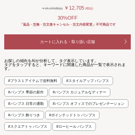
￥12,705
￥18,150(税込)
(税込)
30%OFF
「返品・交換・注文後キャンセル・注文内容変更」不可商品です
カートに入れる・取り扱い店舗
お探しの傾向をAIが分析して、タグ表示しています。
タグをタップすると、キーワードに関連した商品が一覧で表示されま
す。
#プラス１アイテムで送料無料
#スタイルアップ パンプス
#パンプス 季節の新作
#パンプス カジュアルなディナー
#パンプス 日常の通勤
#パンプス オフィスでのプレゼンテーション
#パンプス 飾りつき
#ポインテッドトゥ パンプス
#スクエアトゥ パンプス
#ローヒール パンプス