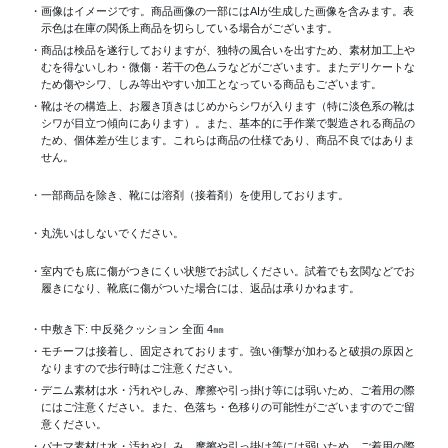
・画像はイメージです。商品画像の一部にはAIが生成した画像を含みます。表
示色は在庫の関係上商品を切らしている場合がございます。
・商品は検品を遂行しておりますが、独特の風合いを出すため、素材加工上
むを得ないしわ・微傷・若干の色ムラなどがございます。またデリケートな
ため傷やシワ、しみ等出やすい加工となっている商品もございます。
・靴はその構造上、お履き頂きはじめからシワが入ります（特に淡色系の靴は
シワが目立つ傾向にあります）。また、基本的に手作業で製造される商品の
ため、個体差が生じます。これらは商品の仕様であり、商品不良ではありま
せん。
・一部商品を除き、靴には溶剤（接着剤）を使用しております。
・丸洗いはしないでください。
・室内でも底に傷がつきにくい状態でお試しください。試着でも玄関などでお
履きになり、靴底に傷がついた場合には、返品は承りかねます。
・中敷き下: 中反発クッション 全面 4㎜
・モチーフは接着し、固定されております。強い衝撃が加わると破損の原因と
なりますので歩行時はご注意ください。
・デニム素材は水・汚れやしみ、摩擦や引っ掛け等には弱いため、ご着用の際
にはご注意ください。また、色落ち・色移りの可能性がございますのでご留
意ください。
・パナマ素材は水・汚れやしみ、摩擦や引っ掛け等には弱いため、ご着用の際