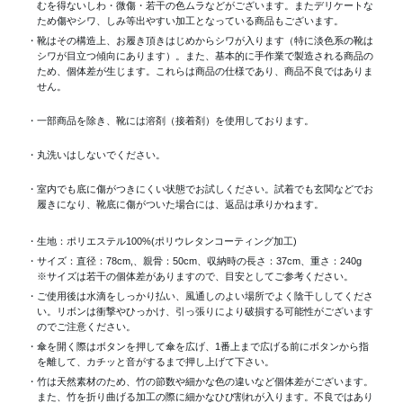
むを得ないしわ・微傷・若干の色ムラなどがございます。またデリケートな
ため傷やシワ、しみ等出やすい加工となっている商品もございます。
・靴はその構造上、お履き頂きはじめからシワが入ります（特に淡色系の靴は
シワが目立つ傾向にあります）。また、基本的に手作業で製造される商品の
ため、個体差が生じます。これらは商品の仕様であり、商品不良ではありま
せん。
・一部商品を除き、靴には溶剤（接着剤）を使用しております。
・丸洗いはしないでください。
・室内でも底に傷がつきにくい状態でお試しください。試着でも玄関などでお
履きになり、靴底に傷がついた場合には、返品は承りかねます。
・生地：ポリエステル100%(ポリウレタンコーティング加工)
・サイズ：直径：78cm,、親骨：50cm、収納時の長さ：37cm、重さ：240g
※サイズは若干の個体差がありますので、目安としてご参考ください。
・ご使用後は水滴をしっかり払い、風通しのよい場所でよく陰干ししてくださ
い。リボンは衝撃やひっかけ、引っ張りにより破損する可能性がございます
のでご注意ください。
・傘を開く際はボタンを押して傘を広げ、1番上まで広げる前にボタンから指
を離して、カチッと音がするまで押し上げて下さい。
・竹は天然素材のため、竹の節数や細かな色の違いなど個体差がございます。
また、竹を折り曲げる加工の際に細かなひび割れが入ります。不良ではあり