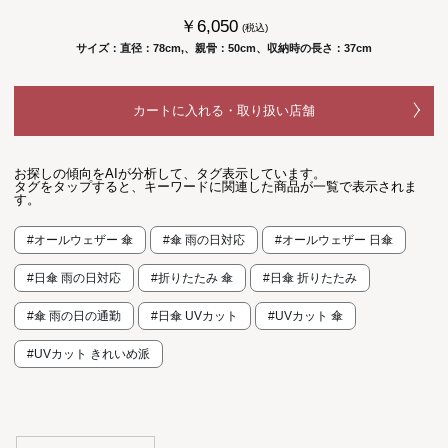
￥6,050
(税込)
サイズ：直径：78cm,、親骨：50cm、収納時の長さ：37cm
カートに入れる・取り扱い店舗
お探しの傾向をAIが分析して、タグ表示しています。
タグをタップすると、キーワードに関連した商品が一覧で表示されま
す。
#オールウェザー 傘
#傘 雨の日対応
#オールウェザー 日傘
#日傘 雨の日対応
#折りたたみ 傘
#日傘 折りたたみ
#傘 雨の日の通勤
#日傘 UVカット
#UVカット 傘
#UVカット きれいめ派