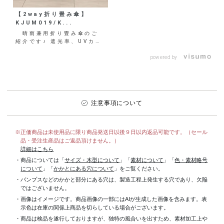
【2way折り畳み傘】
KJUM019/K...
晴雨兼用折り畳み傘のご
紹介です♪ 遮光率、UVカッ
ト率100%で赤外線、可視光
線を最大限にカットし
powered by
て...
注意事項について
※正価商品は未使用品に限り商品発送日以後９日以内返品可能です。（セール
品・受注生産品はご返品頂けません。）
詳細はこちら
・商品については「
サイズ・木型について
」「
素材について
」「
色・素材略号
について
」「
かかとにある穴について
」をご覧ください。
・パンプスなどのかかと部分にある穴は、製造工程上発生する穴であり、欠陥
ではございません。
・画像はイメージです。商品画像の一部にはAIが生成した画像を含みます。表
示色は在庫の関係上商品を切らしている場合がございます。
・商品は検品を遂行しておりますが、独特の風合いを出すため、素材加工上