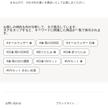
ませんので、それぞれの違いを風合いとしてお楽しみください。
お探しの傾向をAIが分析して、タグ表示しています。
タグをタップすると、キーワードに関連した商品が一覧で表示されま
す。
#オールウェザー 傘
#傘 雨の日対応
#オールウェザー 日傘
#日傘 雨の日対応
#折りたたみ 傘
#日傘 折りたたみ
#傘 雨の日の通勤
#日傘 UVカット
#UVカット 傘
#UVカット きれいめ派
ブランドサイト
お問い合わせ