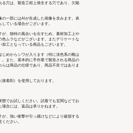
ある穴は、製造工程上発生する穴であり、欠陥
像の一部にはAIが生成した画像を含みます。表
らしている場合がございます。
すが、独特の風合いを出すため、素材加工上
の色ムラなどがございます。またデリケートな
い加工となっている商品もございます。
はじめからシワが入ります（特に淡色系の靴は
）。また、基本的に手作業で製造される商品の
れらは商品の仕様であり、商品不良ではありま
（接着剤）を使用しております。
状態でお試しください。試着でも玄関などでお
た場合には、返品は承りかねます。
すが、強い衝撃や引っ掻けなどにより破損する
意ください。
。