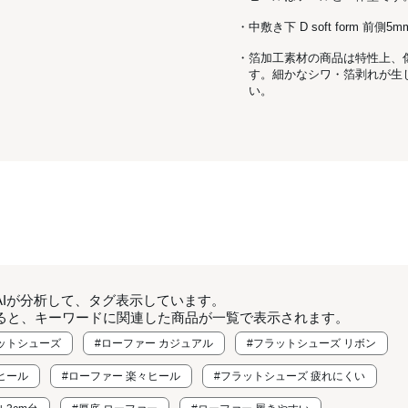
・中敷き下 D soft form 前側5
・箔加工素材の商品は特性上、
す。細かなシワ・箔剥れが生
い。
AIが分析して、タグ表示しています。
ると、キーワードに関連した商品が一覧で表示されます。
ラットシューズ
#ローファー カジュアル
#フラットシューズ リボン
ヒール
#ローファー 楽々ヒール
#フラットシューズ 疲れにくい