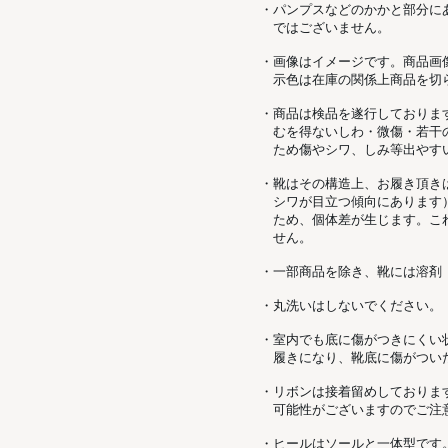
・パンプスなどのかかと部分に
ではございません。
・画像はイメージです。商品画
示色は在庫の関係上商品を切
・商品は検品を遂行しておりま
むを得ないしわ・微傷・若干
ため傷やシワ、しみ等出やす
・靴はその構造上、お履き頂き
シワが目立つ傾向にあります
ため、個体差が生じます。こ
せん。
・一部商品を除き、靴には溶剤
・丸洗いはしないでください。
・室内でも底に傷がつきにくい
履きになり、靴底に傷がつい
・リボンは接着留めしておりま
可能性がございますのでご注
・ヒールはソールと一体型です