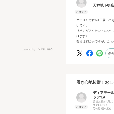
天神地下街店
エナメルですが1日履いて
いです。
リボンがアクセントになり
けます♪
普段は23.5㎝ですが、こ
powered by
参
履き心地抜群！おし
ディアモー
ッフY.A
普段お履きの靴の
ズ:
24.0cm
足の形:
幅が広め