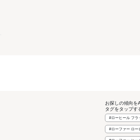
お探しの傾向を
タグをタップす
#ローヒール フ
#ローファー ロー