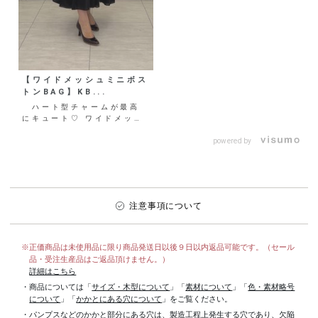
【ワイドメッシュミニボス
トンBAG】KB...
ハート型チャームが最高
にキュート♡ ワイドメッシ
ュミニボストンのご紹介で
す！ 開口部はダブルファ
powered by
ス...
注意事項について
※正価商品は未使用品に限り商品発送日以後９日以内返品可能です。（セール
品・受注生産品はご返品頂けません。）
詳細はこちら
・商品については「
サイズ・木型について
」「
素材について
」「
色・素材略号
について
」「
かかとにある穴について
」をご覧ください。
・パンプスなどのかかと部分にある穴は、製造工程上発生する穴であり、欠陥