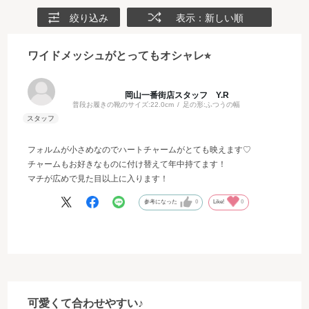
絞り込み
表示：新しい順
ワイドメッシュがとってもオシャレ⭐︎
岡山一番街店スタッフ Y.R
普段お履きの靴のサイズ:
22.0cm
足の形:
ふつうの幅
フォルムが小さめなのでハートチャームがとても映えます♡
チャームもお好きなものに付け替えて年中持てます！
マチが広めで見た目以上に入ります！
参考になった
0
Like!
0
可愛くて合わせやすい♪