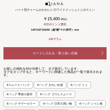
ハート型チャームがかわいい◎ワイドメッシュミニボストン
￥15,400
(税込)
420ポイント贈呈
140*230*100/90（縦*横*マチ/持手）mm
630グラム
カートに入れる・取り扱い店舗
お探しの傾向をAIが分析して、タグ表示しています。
タグをタップすると、キーワードに関連した商品が一覧で表示されま
す。
#スムース バッグ
#バッグ きれいめ派
#バッグ ミニ
#バッグ 季節の新作
#バッグ ゴウヒスムース
#バッグ サマーカラー
#バッグ 日常の買い物
#バッグ シャレ感