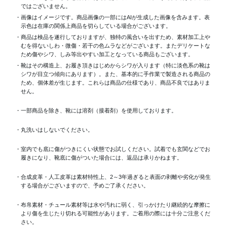
ではございません。
・画像はイメージです。商品画像の一部にはAIが生成した画像を含みます。表
示色は在庫の関係上商品を切らしている場合がございます。
・商品は検品を遂行しておりますが、独特の風合いを出すため、素材加工上
むを得ないしわ・微傷・若干の色ムラなどがございます。またデリケートな
ため傷やシワ、しみ等出やすい加工となっている商品もございます。
・靴はその構造上、お履き頂きはじめからシワが入ります（特に淡色系の靴は
シワが目立つ傾向にあります）。また、基本的に手作業で製造される商品の
ため、個体差が生じます。これらは商品の仕様であり、商品不良ではありま
せん。
・一部商品を除き、靴には溶剤（接着剤）を使用しております。
・丸洗いはしないでください。
・室内でも底に傷がつきにくい状態でお試しください。試着でも玄関などでお
履きになり、靴底に傷がついた場合には、返品は承りかねます。
・合成皮革・人工皮革は素材特性上、2～3年過ぎると表面の剥離や劣化が発生
する場合がございますので、予めご了承ください。
・布帛素材・チュール素材等は水や汚れに弱く、引っかけたり継続的な摩擦に
より傷を生じたり切れる可能性があります。ご着用の際には十分ご注意くだ
さい。