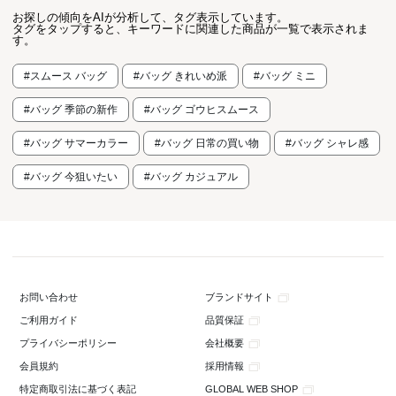
お探しの傾向をAIが分析して、タグ表示しています。
タグをタップすると、キーワードに関連した商品が一覧で表示されま
す。
#スムース バッグ
#バッグ きれいめ派
#バッグ ミニ
#バッグ 季節の新作
#バッグ ゴウヒスムース
#バッグ サマーカラー
#バッグ 日常の買い物
#バッグ シャレ感
#バッグ 今狙いたい
#バッグ カジュアル
ブランドサイト
お問い合わせ
品質保証
ご利用ガイド
会社概要
プライバシーポリシー
採用情報
会員規約
GLOBAL WEB SHOP
特定商取引法に基づく表記