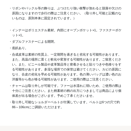
・リボンやバックル等の飾りは、ぶつけたり強い衝撃が加わると脱落や欠けの
原因になりますので歩行の際はご注意ください。（取り外し可能と記載のな
いものは、原則本体に固定されています。）
・インナーはポリエステル素材。内部にオープンポケット×1。ファスナーポケ
ット×1。
・ダブルファスナーによる開閉。
・底鋲あり。
・合成皮革は素材の性質上、一定期間を過ぎると劣化する可能性があります。
また、高温の場所に置くと軟化や変形する可能性があります。ご留意くださ
い。また、ビニール製品や皮革製品等と密着させると貼りつきや色移りをす
る可能性があります。多湿な場所での保管は避けてください。カビの原因に
なり、合皮の劣化を早める可能性があります。色の薄いバッグは濃い色のお
洋服等から色が移る可能性があります。ご使用の際はご注意ください。
・チャームは取り外しが可能です。ファーは水濡れに弱いため、ご使用の際は
十分にご注意ください。また柄素材の柄の出方につきましては商品により個
体差が出る場合がございます。予めご了承くださいませ。
・取り外し可能なショルダーベルトが付属しています。ベルトは6つの穴で約
86～106cmにご調節いただけます。