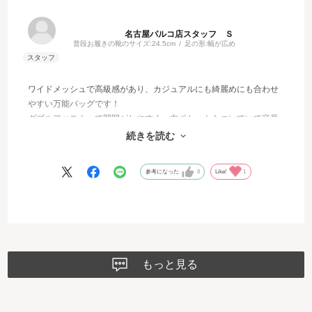
名古屋パルコ店スタッフ Ｓ
普段お履きの靴のサイズ:
24.5cm
足の形:
幅が広め
ワイドメッシュで高級感があり、カジュアルにも綺麗めにも合わせ
すい万能バッグです！
ダブルファスナーで開閉がしやすく、内ポケットもついていて容量
もしっかり入るのでとても使いやすいです。
続きを読む
大ぶりのファーチャームは存在感があって可愛いです♡
参考になった
0
Like!
1
もっと見る