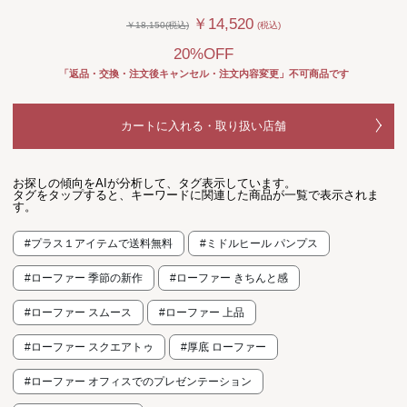
￥14,520
￥18,150(税込)
(税込)
20%OFF
「返品・交換・注文後キャンセル・注文内容変更」不可商品です
カートに入れる・取り扱い店舗
お探しの傾向をAIが分析して、タグ表示しています。
タグをタップすると、キーワードに関連した商品が一覧で表示されま
す。
#プラス１アイテムで送料無料
#ミドルヒール パンプス
#ローファー 季節の新作
#ローファー きちんと感
#ローファー スムース
#ローファー 上品
#ローファー スクエアトゥ
#厚底 ローファー
#ローファー オフィスでのプレゼンテーション