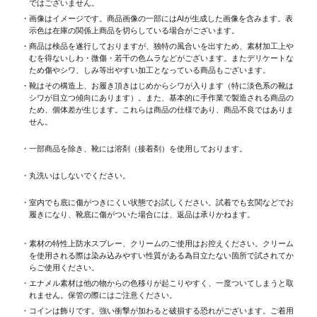
ではございません。
・画像はイメージです。商品画像の一部にはAIが生成した画像を含みます。表
示色は在庫の関係上商品を切らしている場合がございます。
・商品は検品を遂行しておりますが、独特の風合いを出すため、素材加工上
むを得ないしわ・微傷・若干の色ムラなどがございます。またデリケートな
ため傷やシワ、しみ等出やすい加工となっている商品もございます。
・靴はその構造上、お履き頂きはじめからシワが入ります（特に淡色系の靴は
シワが目立つ傾向にあります）。また、基本的に手作業で製造される商品の
ため、個体差が生じます。これらは商品の仕様であり、商品不良ではありま
せん。
・一部商品を除き、靴には溶剤（接着剤）を使用しております。
・丸洗いはしないでください。
・室内でも底に傷がつきにくい状態でお試しください。試着でも玄関などでお
履きになり、靴底に傷がついた場合には、返品は承りかねます。
・素材の特性上防水スプレー、クリームのご使用はお控えください。クリーム
を使用される際は染み込みやすい性質がある為目立たない箇所で試されてか
らご使用ください。
・エナメル素材は他の物からの色移りが起こりやすく、一度ついてしまうと取
れません。保管の際にはご注意ください。
・コインは飾りです。強い衝撃が加わると破損する恐れがございます。ご着用