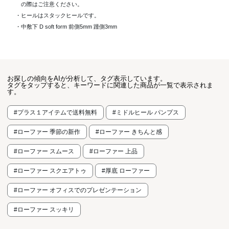
の際はご注意ください。
・ヒールはスタックヒールです。
・中敷下 D soft form 前側5mm 踵側3mm
お探しの傾向をAIが分析して、タグ表示しています。
タグをタップすると、キーワードに関連した商品が一覧で表示されま
す。
#プラス１アイテムで送料無料
#ミドルヒール パンプス
#ローファー 季節の新作
#ローファー きちんと感
#ローファー スムース
#ローファー 上品
#ローファー スクエアトゥ
#厚底 ローファー
#ローファー オフィスでのプレゼンテーション
#ローファー スッキリ