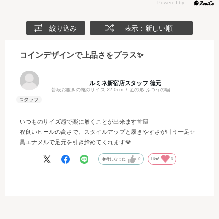
絞り込み
表示：新しい順
コインデザインで上品さをプラス✨
ルミネ新宿店スタッフ 徳元
普段お履きの靴のサイズ:
22.0cm
足の形:
ふつうの幅
いつものサイズ感で楽に履くことが出来ます🫶🏻
程良いヒールの高さで、スタイルアップと履きやすさが叶う一足✨
黒エナメルで足元を引き締めてくれます💎
参考になった
0
Like!
3