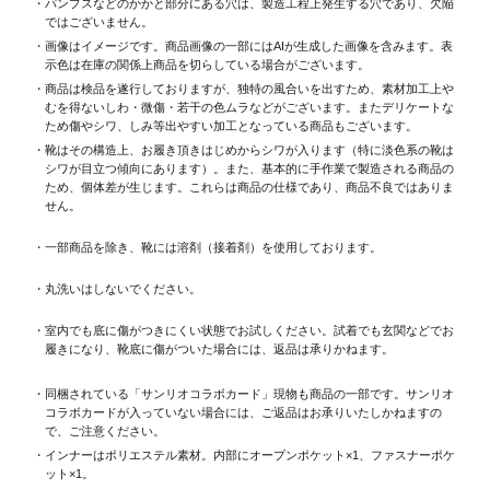
・パンプスなどのかかと部分にある穴は、製造工程上発生する穴であり、欠陥
ではございません。
・画像はイメージです。商品画像の一部にはAIが生成した画像を含みます。表
示色は在庫の関係上商品を切らしている場合がございます。
・商品は検品を遂行しておりますが、独特の風合いを出すため、素材加工上
むを得ないしわ・微傷・若干の色ムラなどがございます。またデリケートな
ため傷やシワ、しみ等出やすい加工となっている商品もございます。
・靴はその構造上、お履き頂きはじめからシワが入ります（特に淡色系の靴は
シワが目立つ傾向にあります）。また、基本的に手作業で製造される商品の
ため、個体差が生じます。これらは商品の仕様であり、商品不良ではありま
せん。
・一部商品を除き、靴には溶剤（接着剤）を使用しております。
・丸洗いはしないでください。
・室内でも底に傷がつきにくい状態でお試しください。試着でも玄関などでお
履きになり、靴底に傷がついた場合には、返品は承りかねます。
・同梱されている「サンリオコラボカード」現物も商品の一部です。サンリオ
コラボカードが入っていない場合には、ご返品はお承りいたしかねますの
で、ご注意ください。
・インナーはポリエステル素材。内部にオープンポケット×1、ファスナーポケ
ット×1。