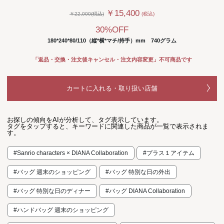
￥15,400
￥22,000(税込)
(税込)
30%OFF
180*240*80/110（縦*横*マチ/持手）mm 740グラム
「返品・交換・注文後キャンセル・注文内容変更」不可商品です
カートに入れる・取り扱い店舗
お探しの傾向をAIが分析して、タグ表示しています。
タグをタップすると、キーワードに関連した商品が一覧で表示されま
す。
#Sanrio characters × DIANA Collaboration
#プラス１アイテム
#バッグ 週末のショッピング
#バッグ 特別な日の外出
#バッグ 特別な日のディナー
#バッグ DIANA Collaboration
#ハンドバッグ 週末のショッピング