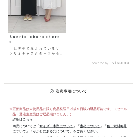
Sanrio characters
× ...
世界中で愛されているサ
ンリオキャラクターズから
「ハローキティ」「マイメロ
ディ」「シナモロール」
powered by
「ポ...
注意事項について
※正価商品は未使用品に限り商品発送日以後９日以内返品可能です。（セール
品・受注生産品はご返品頂けません。）
詳細はこちら
・商品については「
サイズ・木型について
」「
素材について
」「
色・素材略号
について
」「
かかとにある穴について
」をご覧ください。