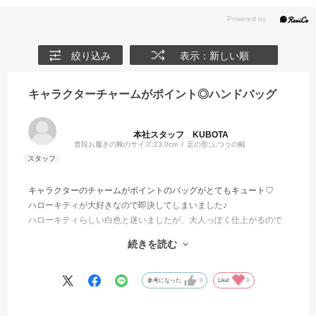
絞り込み
表示：新しい順
キャラクターチャームがポイント◎ハンドバッグ
本社スタッフ KUBOTA
普段お履きの靴のサイズ:
23.0cm
足の形:
ふつうの幅
キャラクターのチャームがポイントのバッグがとてもキュート♡
ハローキティが大好きなので即決してしまいました♪
ハローキティらしい白色と迷いましたが、大人っぽく仕上がるので
白黒ツイードをチョイス。
続きを読む
透明のスパンコールがついているツイードなので遠目からでもツヤ
ツヤとした輝き感があります。
前胴にはビジューを配したリボン金具がついていてファン心をくす
参考になった
0
Like!
0
ぐります。
バッグのサイドにはハローキティのロゴも入っていて、さりげない