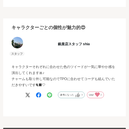
こだわりが感じられるアイテムです！
内側はハローキティを連想するような赤色になっていてときめきま
す♡
サイズは大きすぎず小さすぎずで丁度良く、マチがあるので収納し
キャラクターごとの個性が魅力的😍
すいです。
付属チャームは取り外し可能なので、別売りのハローキティのバッ
グチャームに付け替えるなどして楽しんでます☺♪
銀座店スタッフ shia
キャラクターそれぞれに合わせた色のツイードが一気に華やか感を
演出してくれます🎀♪
チャームも取り外し可能なのでTPOに合わせてコーデも組んでいた
だきやすいです🐈‍⬛🤍
参考になった
0
Like!
2