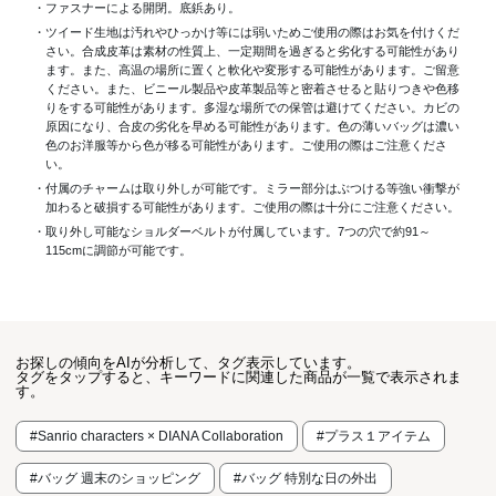
・ファスナーによる開閉。底鋲あり。
・ツイード生地は汚れやひっかけ等には弱いためご使用の際はお気を付けくだ
さい。合成皮革は素材の性質上、一定期間を過ぎると劣化する可能性があり
ます。また、高温の場所に置くと軟化や変形する可能性があります。ご留意
ください。また、ビニール製品や皮革製品等と密着させると貼りつきや色移
りをする可能性があります。多湿な場所での保管は避けてください。カビの
原因になり、合皮の劣化を早める可能性があります。色の薄いバッグは濃い
色のお洋服等から色が移る可能性があります。ご使用の際はご注意くださ
い。
・付属のチャームは取り外しが可能です。ミラー部分はぶつける等強い衝撃が
加わると破損する可能性があります。ご使用の際は十分にご注意ください。
・取り外し可能なショルダーベルトが付属しています。7つの穴で約91～
115cmに調節が可能です。
お探しの傾向をAIが分析して、タグ表示しています。
タグをタップすると、キーワードに関連した商品が一覧で表示されま
す。
#Sanrio characters × DIANA Collaboration
#プラス１アイテム
#バッグ 週末のショッピング
#バッグ 特別な日の外出