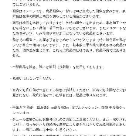
ではございません。
・画像はイメージです。商品画像の一部にはAIが生成した画像を含みます。表
示色は在庫の関係上商品を切らしている場合がございます。
・商品は検品を遂行しておりますが、独特の風合いを出すため、素材加工上
むを得ないしわ・微傷・若干の色ムラなどがございます。またデリケートな
ため傷やシワ、しみ等出やすい加工となっている商品もございます。
・靴はその構造上、お履き頂きはじめからシワが入ります（特に淡色系の靴は
シワが目立つ傾向にあります）。また、基本的に手作業で製造される商品の
ため、個体差が生じます。これらは商品の仕様であり、商品不良ではありま
せん。
・一部商品を除き、靴には溶剤（接着剤）を使用しております。
・丸洗いはしないでください。
・室内でも底に傷がつきにくい状態でお試しください。試着でも玄関などでお
履きになり、靴底に傷がついた場合には、返品は承りかねます。
・中敷き下 前側 低反発3mm高反発3mmダブルクッション 踵側 中反発クッ
ション４mm
・チュール素材のためお幅伸ばしのご調節はご遠慮ください。また、水や汚れ
に弱く、引っかけたり継続的な摩擦により傷を生じたり切れる可能性があり
ます。ご着用の際には十分ご注意ください。