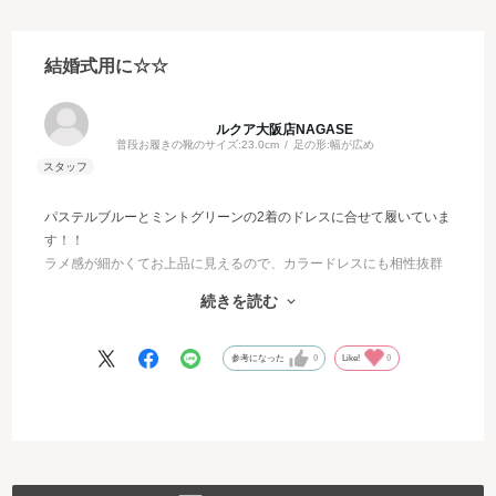
結婚式用に☆☆
ルクア大阪店NAGASE
普段お履きの靴のサイズ:
23.0cm
足の形:
幅が広め
パステルブルーとミントグリーンの2着のドレスに合せて履いていま
す！！
ラメ感が細かくてお上品に見えるので、カラードレスにも相性抜群
でした♪♪
続きを読む
肌なじみも良いので普段だとライトブルーデニムにも合わせたり、
コーディネートのワンポイントになります♡
参考になった
0
Like!
0