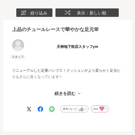
絞り込み
表示：新しい順
上品のチュールレースで華やかな足元🌸
天神地下街店スタッフym
リニューアルした定番パンプス！クッションがより柔らかく足当た
りもさらに良くなっています✨
レースの上品なシアー感がオケージョンだけでなく普段のコーディ
続きを読む
ネートのアクセントに🌸
いつものサイズ感で問題なく履くことができるが、ストッキングの
参考になった
0
Like!
1
場合はクッションソール1,7㎜を置くとより安定します👠