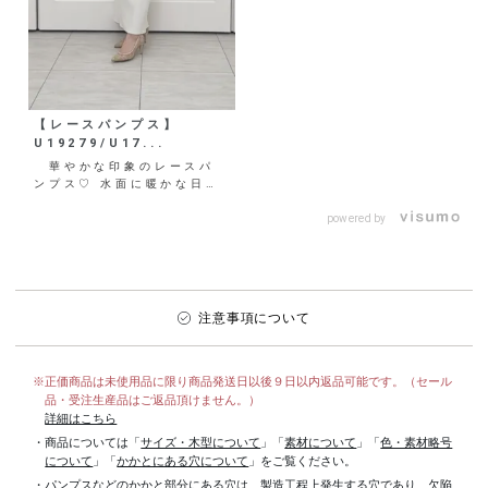
【レースパンプス】
U19279/U17...
華やかな印象のレースパ
ンプス♡ 水面に暖かな日差
しが差し込んだようなアイテ
ムは、身に付けるだけで優
powered by
美...
注意事項について
※正価商品は未使用品に限り商品発送日以後９日以内返品可能です。（セール
品・受注生産品はご返品頂けません。）
詳細はこちら
・商品については「
サイズ・木型について
」「
素材について
」「
色・素材略号
について
」「
かかとにある穴について
」をご覧ください。
・パンプスなどのかかと部分にある穴は、製造工程上発生する穴であり、欠陥