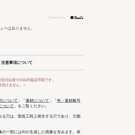
ューはありません。
注意事項について
発送日以後９日以内返品可能です。
品頂けません。）
型について
」「
素材について
」「
色・素材略号
について
」をご覧ください。
ある穴は、製造工程上発生する穴であり、欠陥
像の一部にはAIが生成した画像を含みます。表