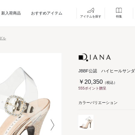
新入荷商品
おすすめアイテム
アイテムを探す
特集
ダル
JBBF公認 ハイヒールサン
￥20,350
（税込）
555ポイント贈呈
カラーバリエーション