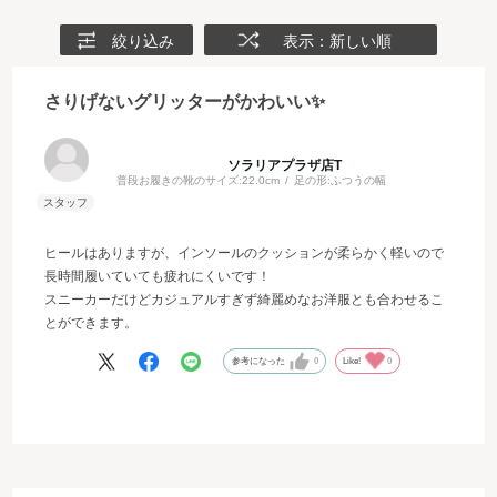
絞り込み
表示：新しい順
さりげないグリッターがかわいい✨
ソラリアプラザ店T
普段お履きの靴のサイズ:
22.0cm
足の形:
ふつうの幅
ヒールはありますが、インソールのクッションが柔らかく軽いので
長時間履いていても疲れにくいです！
スニーカーだけどカジュアルすぎず綺麗めなお洋服とも合わせるこ
とができます。
参考になった
0
Like!
0