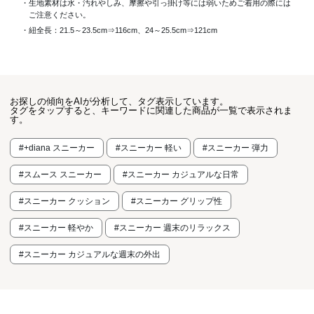
・生地素材は水・汚れやしみ、摩擦や引っ掛け等には弱いためご着用の際には
ご注意ください。
・紐全長：21.5～23.5cm⇒116cm、24～25.5cm⇒121cm
お探しの傾向をAIが分析して、タグ表示しています。
タグをタップすると、キーワードに関連した商品が一覧で表示されま
す。
#+diana スニーカー
#スニーカー 軽い
#スニーカー 弾力
#スムース スニーカー
#スニーカー カジュアルな日常
#スニーカー クッション
#スニーカー グリップ性
#スニーカー 軽やか
#スニーカー 週末のリラックス
#スニーカー カジュアルな週末の外出