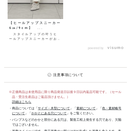
【ヒールアップスニーカー
6㎝/9cm】 ...
スタイルアップの叶うヒ
ールアップスニーカーがお目
見え♡ 6㎝と9cmの2パタ
ーンご用意しているの
powered by
で、...
注意事項について
※正価商品は未使用品に限り商品発送日以後９日以内返品可能です。（セール
品・受注生産品はご返品頂けません。）
詳細はこちら
・商品については「
サイズ・木型について
」「
素材について
」「
色・素材略号
について
」「
かかとにある穴について
」をご覧ください。
・パンプスなどのかかと部分にある穴は、製造工程上発生する穴であり、欠陥
ではございません。
・画像はイメージです。商品画像の一部にはAIが生成した画像を含みます。表