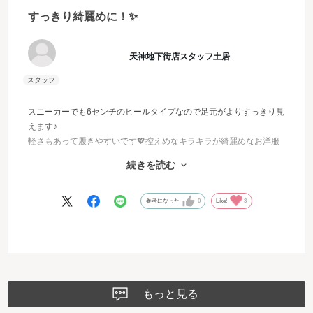
すっきり綺麗めに！✨
天神地下街店スタッフ土居
スニーカーでも6センチのヒールタイプなので足元がよりすっきり見
えます♪
軽さもあって履きやすいです💖控えめなキラキラが綺麗めなお洋服
にも映えます✨
続きを読む
普段パンプス24.5㎝で履いていますが靴下と合わせて25センチにし
ました！
参考になった
0
Like!
3
もっと見る