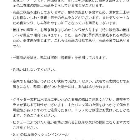
示色は在庫の関係上商品を切らしている場合がございます。
・商品は検品を遂行しておりますが、独特の風合いを出すため、素材加工上
むを得ないしわ・微傷・若干の色ムラなどがございます。またデリケートな
ため傷やシワ、しみ等出やすい加工となっている商品もございます。
・靴はその構造上、お履き頂きはじめからシワが入ります（特に淡色系の靴は
シワが目立つ傾向にあります）。また、基本的に手作業で製造される商品の
ため、個体差が生じます。これらは商品の仕様であり、商品不良ではありま
せん。
・一部商品を除き、靴には溶剤（接着剤）を使用しております。
・丸洗いはしないでください。
・室内でも底に傷がつきにくい状態でお試しください。試着でも玄関などでお
履きになり、靴底に傷がついた場合には、返品は承りかねます。
・グリッター素材は水濡れに弱いためご着用の際はご注意ください。摩擦等で
ラメが落ちる可能性がございます。またパンツ等の衣類をひっかけて傷める
可能性がありますのでご注意ください。※ラメのご修理はお受けいたしかね
ます。予めご了承ください。
・ビジューはぶつけたり強い衝撃が加わると脱落や欠けの原因になりますので
ご注意ください。
・5mmの低反発クッションインソール