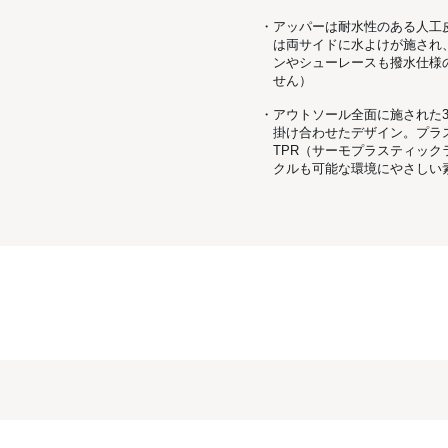
・アッパーは耐水性のある人工
は両サイドに水よけが施され
ンやシューレースも撥水仕様の
せん）
・アウトソール全面に施された3
掛け合わせたデザイン。プラ
TPR（サーモプラスティッ
クルも可能な環境にやさしい