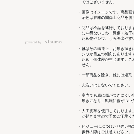
ではございません。
・画像はイメージです。商品画
示色は在庫の関係上商品を切
・商品は検品を遂行しておりま
むを得ないしわ・微傷・若干
ため傷やシワ、しみ等出やす
powered by
・靴はその構造上、お履き頂き
シワが目立つ傾向にあります
ため、個体差が生じます。こ
せん。
・一部商品を除き、靴には溶剤
・丸洗いはしないでください。
・室内でも底に傷がつきにくい
履きになり、靴底に傷がつい
・人工皮革を使用しております
が起きますので予めご了承く
・ビジューはぶつけたり強い衝
歩行の際はご注意ください。