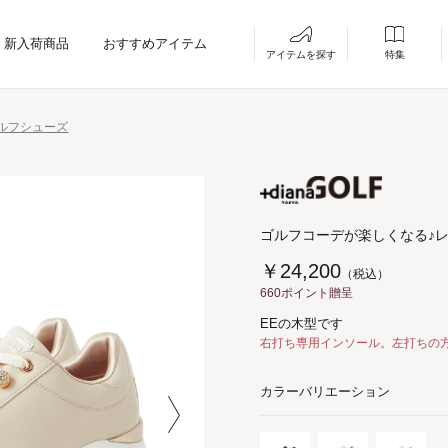
新入荷商品
おすすめアイテム
アイテムを探す
特集
ルフシューズ
ゴルフコーデが楽しくなる♪
￥24,200
（税込）
660ポイント贈呈
EEの木型です
右打ち専用インソール。左打ちの
カラーバリエーション