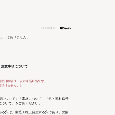
ューはありません。
注意事項について
発送日以後９日以内返品可能です。
品頂けません。）
型について
」「
素材について
」「
色・素材略号
について
」をご覧ください。
ある穴は、製造工程上発生する穴であり、欠陥