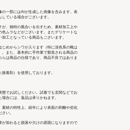
像の一部にはAIが生成した画像を含みます。表
らしている場合がございます。
すが、独特の風合いを出すため、素材加工上
の色ムラなどがございます。またデリケートな
い加工となっている商品もございます。
はじめからシワが入ります（特に淡色系の靴は
）。また、基本的に手作業で製造される商品の
れらは商品の仕様であり、商品不良ではありま
（接着剤）を使用しております。
状態でお試しください。試着でも玄関などでお
た場合には、返品は承りかねます。
。素材の特性上、経年により表面の剥離や劣化
ださい。
撃が加わると脱落や欠けの原因になりますので