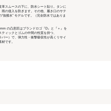
皮革スムースの下に、防水シート貼り。タンに
、雨の侵入を防ぎます。その他、履き口のサテ
“強撥水” モデルです。（完全防水ではありま
mm の凸意匠はブランドロゴ『D』と『＋』を
スティックとゴムの中間の性質を持つ、
クラバー）で、弾力性・衝撃吸収性が高くリサイ
素材です。