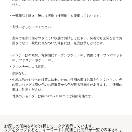
せん。
・一部商品を除き、靴には溶剤（接着剤）を使用しております。
・丸洗いはしないでください。
・室内でも底に傷がつきにくい状態でお試しください。試着でも玄関などでお
履きになり、靴底に傷がついた場合には、返品は承りかねます。
・インナーは布素材。背胴側にオープンポケット×1、内部にオープンポケット
×1、ファスナーポケット×1。
・ファスナーによる開閉。
・底鋲なし。
・生地は汚れやひっかけ等には弱いためご使用の際はお気を付けください。色
の薄いバッグは濃い色のお洋服等から色が移る可能性があります。ご使用の
際はご注意ください。
・付属のショルダーは約65cm～156cmにご調節可能です。
お探しの傾向をAIが分析して、タグ表示しています。
タグをタップすると、キーワードに関連した商品が一覧で表示されま