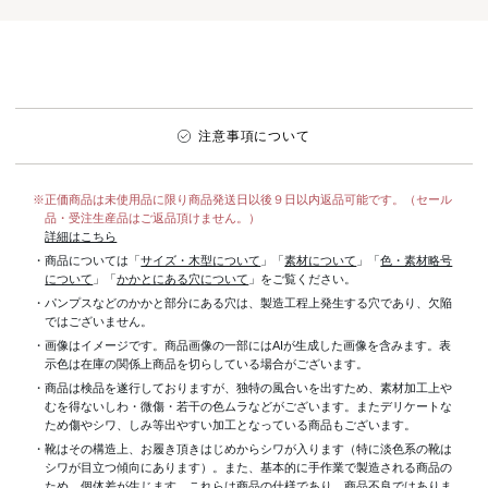
注意事項について
※正価商品は未使用品に限り商品発送日以後９日以内返品可能です。（セール
品・受注生産品はご返品頂けません。）
詳細はこちら
・商品については「
サイズ・木型について
」「
素材について
」「
色・素材略号
について
」「
かかとにある穴について
」をご覧ください。
・パンプスなどのかかと部分にある穴は、製造工程上発生する穴であり、欠陥
ではございません。
・画像はイメージです。商品画像の一部にはAIが生成した画像を含みます。表
示色は在庫の関係上商品を切らしている場合がございます。
・商品は検品を遂行しておりますが、独特の風合いを出すため、素材加工上
むを得ないしわ・微傷・若干の色ムラなどがございます。またデリケートな
ため傷やシワ、しみ等出やすい加工となっている商品もございます。
・靴はその構造上、お履き頂きはじめからシワが入ります（特に淡色系の靴は
シワが目立つ傾向にあります）。また、基本的に手作業で製造される商品の
ため、個体差が生じます。これらは商品の仕様であり、商品不良ではありま