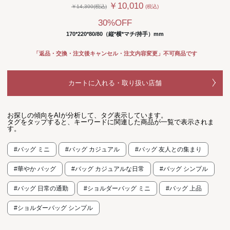
￥10,010
￥14,300(税込)
(税込)
30%OFF
170*220*80/80（縦*横*マチ/持手）mm
「返品・交換・注文後キャンセル・注文内容変更」不可商品です
カートに入れる・取り扱い店舗
お探しの傾向をAIが分析して、タグ表示しています。
タグをタップすると、キーワードに関連した商品が一覧で表示されま
す。
#バッグ ミニ
#バッグ カジュアル
#バッグ 友人との集まり
#華やか バッグ
#バッグ カジュアルな日常
#バッグ シンプル
#バッグ 日常の通勤
#ショルダーバッグ ミニ
#バッグ 上品
#ショルダーバッグ シンプル