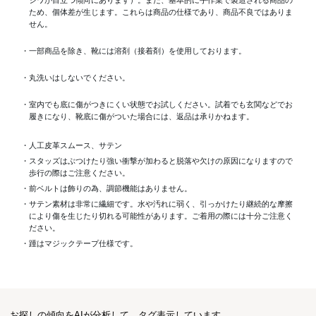
ため、個体差が生じます。これらは商品の仕様であり、商品不良ではありま
せん。
・一部商品を除き、靴には溶剤（接着剤）を使用しております。
・丸洗いはしないでください。
・室内でも底に傷がつきにくい状態でお試しください。試着でも玄関などでお
履きになり、靴底に傷がついた場合には、返品は承りかねます。
・人工皮革スムース、サテン
・スタッズはぶつけたり強い衝撃が加わると脱落や欠けの原因になりますので
歩行の際はご注意ください。
・前ベルトは飾りの為、調節機能はありません。
・サテン素材は非常に繊細です。水や汚れに弱く、引っかけたり継続的な摩擦
により傷を生じたり切れる可能性があります。ご着用の際には十分ご注意く
ださい。
・踵はマジックテープ仕様です。
お探しの傾向をAIが分析して、タグ表示しています。