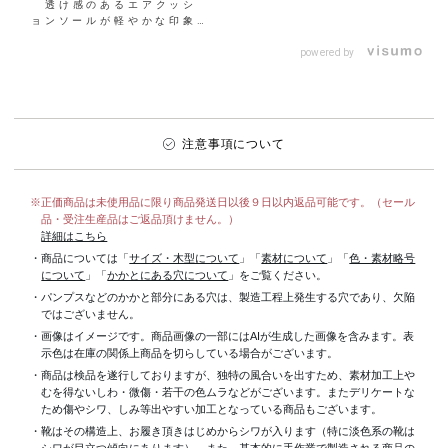
透け感のあるエアクッシ
ョンソールが軽やかな印象の
スポサン💓 サテン×人工皮
革スムースを重ねた立体
powered by
感...
注意事項について
※正価商品は未使用品に限り商品発送日以後９日以内返品可能です。（セール
品・受注生産品はご返品頂けません。）
詳細はこちら
・商品については「
サイズ・木型について
」「
素材について
」「
色・素材略号
について
」「
かかとにある穴について
」をご覧ください。
・パンプスなどのかかと部分にある穴は、製造工程上発生する穴であり、欠陥
ではございません。
・画像はイメージです。商品画像の一部にはAIが生成した画像を含みます。表
示色は在庫の関係上商品を切らしている場合がございます。
・商品は検品を遂行しておりますが、独特の風合いを出すため、素材加工上
むを得ないしわ・微傷・若干の色ムラなどがございます。またデリケートな
ため傷やシワ、しみ等出やすい加工となっている商品もございます。
・靴はその構造上、お履き頂きはじめからシワが入ります（特に淡色系の靴は
シワが目立つ傾向にあります）。また、基本的に手作業で製造される商品の