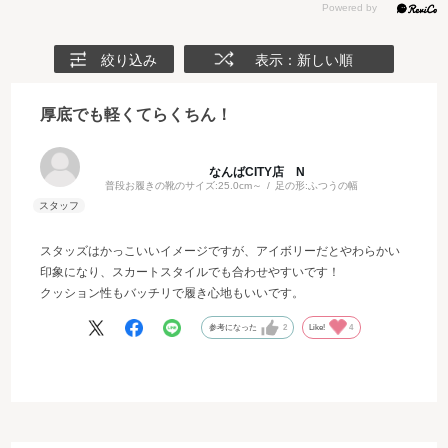
絞り込み
表示：新しい順
厚底でも軽くてらくちん！
なんばCITY店 N
普段お履きの靴のサイズ:
25.0cm～
足の形:
ふつうの幅
スタッズはかっこいいイメージですが、アイボリーだとやわらかい
印象になり、スカートスタイルでも合わせやすいです！
クッション性もバッチリで履き心地もいいです。
参考になった
2
Like!
4