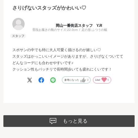
さりげないスタッズがかわいい♡
岡山一番街店スタッフ Y.R
普段お履きの靴のサイズ:
22.0cm
足の形:
ふつうの幅
スポサンの中でも特に大人可愛く描けるのが嬉しい♡
スタッズはかっこいいイメージがありますが、さりげなくついてて
どんなコーデにも合わせやすいです♪
クッション性もバッチリで長時間歩いても疲れにくいです！
参考になった
2
Like!
6
もっと見る