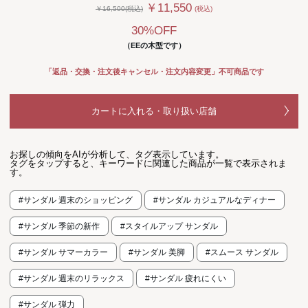
￥11,550
￥16,500(税込)
(税込)
30%OFF
（EEの木型です）
「返品・交換・注文後キャンセル・注文内容変更」不可商品です
カートに入れる・取り扱い店舗
お探しの傾向をAIが分析して、タグ表示しています。
タグをタップすると、キーワードに関連した商品が一覧で表示されま
す。
#サンダル 週末のショッピング
#サンダル カジュアルなディナー
#サンダル 季節の新作
#スタイルアップ サンダル
#サンダル サマーカラー
#サンダル 美脚
#スムース サンダル
#サンダル 週末のリラックス
#サンダル 疲れにくい
#サンダル 弾力