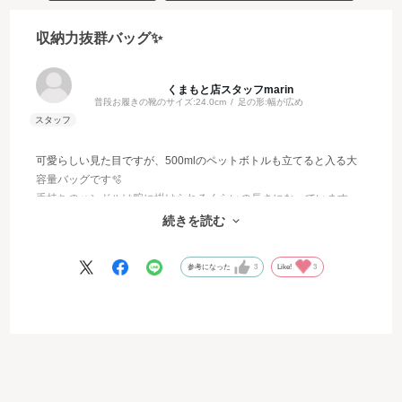
収納力抜群バッグ✨
くまもと店スタッフmarin
普段お履きの靴のサイズ:
24.0cm
足の形:
幅が広め
可愛らしい見た目ですが、500mlのペットボトルも立てると入る大
容量バッグです🫧
手持ちのハンドルは腕に掛けられるくらいの長さになっています
🙌🏻
続きを読む
開口部分はしっかり開くので物の出し入れも楽ちんです！
参考になった
3
Like!
3