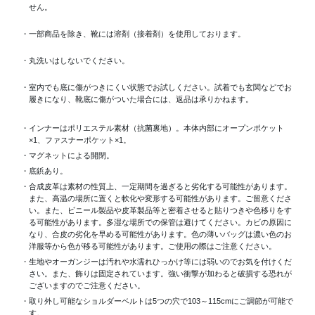
せん。
・一部商品を除き、靴には溶剤（接着剤）を使用しております。
・丸洗いはしないでください。
・室内でも底に傷がつきにくい状態でお試しください。試着でも玄関などでお
履きになり、靴底に傷がついた場合には、返品は承りかねます。
・インナーはポリエステル素材（抗菌裏地）。本体内部にオープンポケット
×1、ファスナーポケット×1。
・マグネットによる開閉。
・底鋲あり。
・合成皮革は素材の性質上、一定期間を過ぎると劣化する可能性があります。
また、高温の場所に置くと軟化や変形する可能性があります。ご留意くださ
い。また、ビニール製品や皮革製品等と密着させると貼りつきや色移りをす
る可能性があります。多湿な場所での保管は避けてください。カビの原因に
なり、合皮の劣化を早める可能性があります。色の薄いバッグは濃い色のお
洋服等から色が移る可能性があります。ご使用の際はご注意ください。
・生地やオーガンジーは汚れや水濡れひっかけ等には弱いのでお気を付けくだ
さい。また、飾りは固定されています。強い衝撃が加わると破損する恐れが
ございますのでご注意ください。
・取り外し可能なショルダーベルトは5つの穴で103～115cmにご調節が可能で
す。