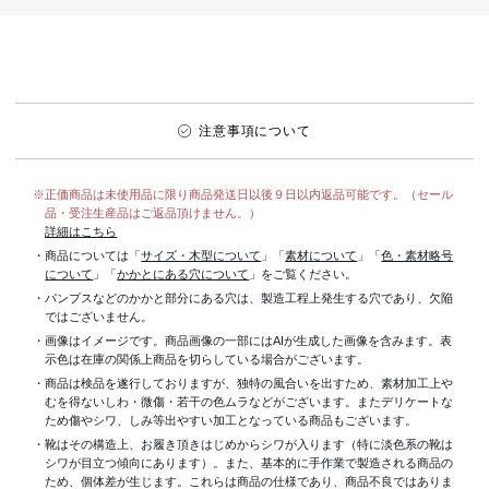
注意事項について
※正価商品は未使用品に限り商品発送日以後９日以内返品可能です。（セール
品・受注生産品はご返品頂けません。）
詳細はこちら
・商品については「
サイズ・木型について
」「
素材について
」「
色・素材略号
について
」「
かかとにある穴について
」をご覧ください。
・パンプスなどのかかと部分にある穴は、製造工程上発生する穴であり、欠陥
ではございません。
・画像はイメージです。商品画像の一部にはAIが生成した画像を含みます。表
示色は在庫の関係上商品を切らしている場合がございます。
・商品は検品を遂行しておりますが、独特の風合いを出すため、素材加工上
むを得ないしわ・微傷・若干の色ムラなどがございます。またデリケートな
ため傷やシワ、しみ等出やすい加工となっている商品もございます。
・靴はその構造上、お履き頂きはじめからシワが入ります（特に淡色系の靴は
シワが目立つ傾向にあります）。また、基本的に手作業で製造される商品の
ため、個体差が生じます。これらは商品の仕様であり、商品不良ではありま