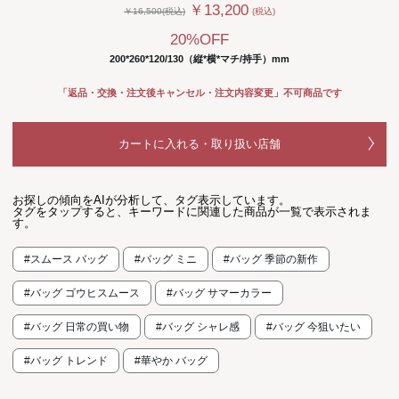
￥13,200
￥16,500(税込)
(税込)
20%OFF
200*260*120/130（縦*横*マチ/持手）mm
「返品・交換・注文後キャンセル・注文内容変更」不可商品です
カートに入れる・取り扱い店舗
お探しの傾向をAIが分析して、タグ表示しています。
タグをタップすると、キーワードに関連した商品が一覧で表示されま
す。
#スムース バッグ
#バッグ ミニ
#バッグ 季節の新作
#バッグ ゴウヒスムース
#バッグ サマーカラー
#バッグ 日常の買い物
#バッグ シャレ感
#バッグ 今狙いたい
#バッグ トレンド
#華やか バッグ