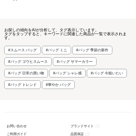
お探しの傾向をAIが分析して、タグ表示しています。
タグをタップすると、キーワードに関連した商品が一覧で表示されま
す。
#スムース バッグ
#バッグ ミニ
#バッグ 季節の新作
#バッグ ゴウヒスムース
#バッグ サマーカラー
#バッグ 日常の買い物
#バッグ シャレ感
#バッグ 今狙いたい
#バッグ トレンド
#華やか バッグ
ブランドサイト
お問い合わせ
品質保証
ご利用ガイド